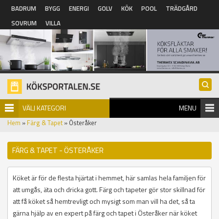
Hoppa till huvudinnehåll
BADRUM
BYGG
ENERGI
GOLV
KÖK
POOL
TRÄDGÅRD
SOVRUM
VILLA
VÄLJ KATEGORI
MENU
Hem
»
Färg & Tapet
» Österåker
FÄRG & TAPET - ÖSTERÅKER
Köket är för de flesta hjärtat i hemmet, här samlas hela familjen för
att umgås, äta och dricka gott. Färg och tapeter gör stor skillnad för
att få köket så hemtrevligt och mysigt som man vill ha det, så ta
gärna hjälp av en expert på färg och tapet i Österåker när köket