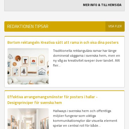
MER INFO & TILL HEMSIDA
REDAKTIONEN TIPSAR
VISA FLER
Bortom rektangeln: Kreativa sätt att rama in och visa dina posters
Traditionella rektangulära ramar har länge
dominerat väggarna i svenska hem, men en
ny våg av kreativitet sveper över landet. Allt
fler...
Effektiva arrangemangsmönster för posters i hallar -
Designprinciper för svenska hem
Hallways i svenska hem och offentliga
miljöer fungerar som viktiga
kommunikationsytor där visuella element
spelar en central roll för både...