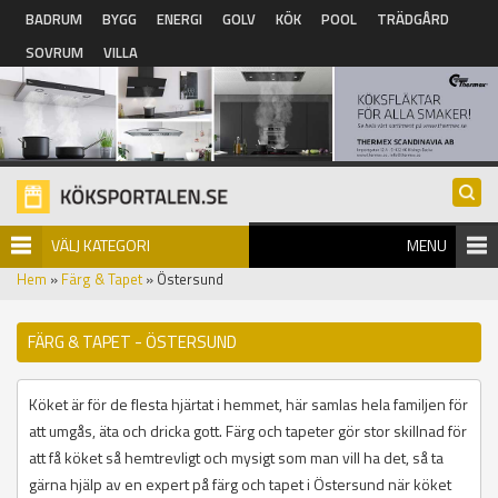
Hoppa till huvudinnehåll
BADRUM
BYGG
ENERGI
GOLV
KÖK
POOL
TRÄDGÅRD
SOVRUM
VILLA
VÄLJ KATEGORI
MENU
Hem
»
Färg & Tapet
» Östersund
FÄRG & TAPET - ÖSTERSUND
Köket är för de flesta hjärtat i hemmet, här samlas hela familjen för
att umgås, äta och dricka gott. Färg och tapeter gör stor skillnad för
att få köket så hemtrevligt och mysigt som man vill ha det, så ta
gärna hjälp av en expert på färg och tapet i Östersund när köket