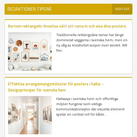
REDAKTIONEN TIPSAR
VISA FLER
Bortom rektangeln: Kreativa sätt att rama in och visa dina posters
Traditionella rektangulära ramar har länge
dominerat väggarna i svenska hem, men en
ny våg av kreativitet sveper över landet. Allt
fler...
Effektiva arrangemangsmönster för posters i hallar -
Designprinciper för svenska hem
Hallways i svenska hem och offentliga
miljöer fungerar som viktiga
kommunikationsytor där visuella element
spelar en central roll för både...