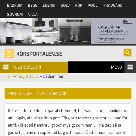
Hoppa till huvudinnehåll
BADRUM
BYGG
ENERGI
GOLV
KÖK
POOL
TRÄDGÅRD
SOVRUM
VILLA
VÄLJ KATEGORI
MENU
Hem
»
Färg & Tapet
» Östhammar
FÄRG & TAPET - ÖSTHAMMAR
Köket är för de flesta hjärtat i hemmet, här samlas hela familjen för
att umgås, äta och dricka gott. Färg och tapeter gör stor skillnad för
att få köket så hemtrevligt och mysigt som man vill ha det, så ta
gärna hjälp av en expert på färg och tapet i Östhammar när köket