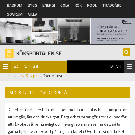
Hoppa till huvudinnehåll
BADRUM
BYGG
ENERGI
GOLV
KÖK
POOL
TRÄDGÅRD
SOVRUM
VILLA
VÄLJ KATEGORI
MENU
Hem
»
Färg & Tapet
» Övertorneå
FÄRG & TAPET - ÖVERTORNEÅ
Köket är för de flesta hjärtat i hemmet, här samlas hela familjen för
att umgås, äta och dricka gott. Färg och tapeter gör stor skillnad för
att få köket så hemtrevligt och mysigt som man vill ha det, så ta
gärna hjälp av en expert på färg och tapet i Övertorneå när köket