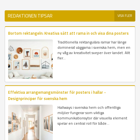
REDAKTIONEN TIPSAR
VISA FLER
Bortom rektangeln: Kreativa sätt att rama in och visa dina posters
Traditionella rektangulära ramar har länge
dominerat väggarna i svenska hem, men en
ny våg av kreativitet sveper över landet. Allt
fler...
Effektiva arrangemangsmönster för posters i hallar -
Designprinciper för svenska hem
Hallways i svenska hem och offentliga
miljöer fungerar som viktiga
kommunikationsytor där visuella element
spelar en central roll för både...