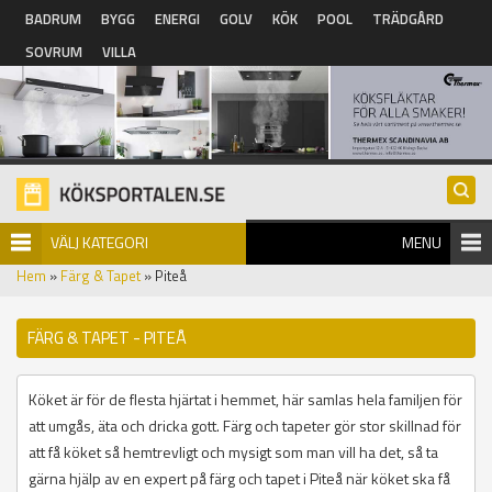
Hoppa till huvudinnehåll
BADRUM
BYGG
ENERGI
GOLV
KÖK
POOL
TRÄDGÅRD
SOVRUM
VILLA
VÄLJ KATEGORI
MENU
Hem
»
Färg & Tapet
» Piteå
FÄRG & TAPET - PITEÅ
Köket är för de flesta hjärtat i hemmet, här samlas hela familjen för
att umgås, äta och dricka gott. Färg och tapeter gör stor skillnad för
att få köket så hemtrevligt och mysigt som man vill ha det, så ta
gärna hjälp av en expert på färg och tapet i Piteå när köket ska få