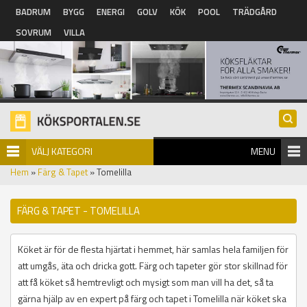
Hoppa till huvudinnehåll
BADRUM
BYGG
ENERGI
GOLV
KÖK
POOL
TRÄDGÅRD
SOVRUM
VILLA
VÄLJ KATEGORI
MENU
Hem
»
Färg & Tapet
» Tomelilla
FÄRG & TAPET - TOMELILLA
Köket är för de flesta hjärtat i hemmet, här samlas hela familjen för
att umgås, äta och dricka gott. Färg och tapeter gör stor skillnad för
att få köket så hemtrevligt och mysigt som man vill ha det, så ta
gärna hjälp av en expert på färg och tapet i Tomelilla när köket ska