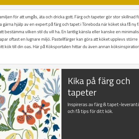
miljen för att umgås, äta och dricka gott. Färg och tapeter gör stor skillnad fö
a gärna hjälp av en expert på färg och tapet i Töreboda när köket ska få ny f
tt bestämma vilken stil du vill ha. En lantlig känsla eller kanske en minimalist
kapar oftast en lugnare miljö. Pastellfärger kan göra att köket upplevs större
 ditt kök till din oas. Här på Köksportalen hittar du även annan köksinspirati
Kika på färg och
tapeter
Inspireras av färg & tapet-leverant
och få tips för ditt kök.