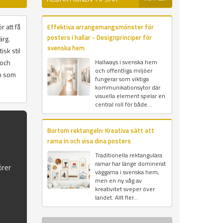
r att få
Effektiva arrangemangsmönster för
posters i hallar - Designprinciper för
ärg.
svenska hem
isk stil
 och
Hallways i svenska hem
och offentliga miljöer
on som
fungerar som viktiga
kommunikationsytor där
visuella element spelar en
central roll för både...
Bortom rektangeln: Kreativa sätt att
rama in och visa dina posters
Traditionella rektangulära
ramar har länge dominerat
örer
väggarna i svenska hem,
men en ny våg av
kreativitet sveper över
landet. Allt fler...