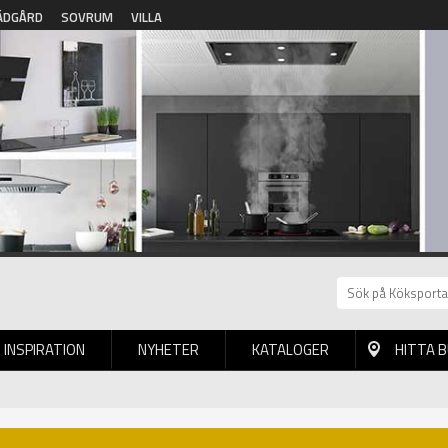
ÄDGÅRD
SOVRUM
VILLA
INSPIRATION
NYHETER
KATALOGER
HITTA 