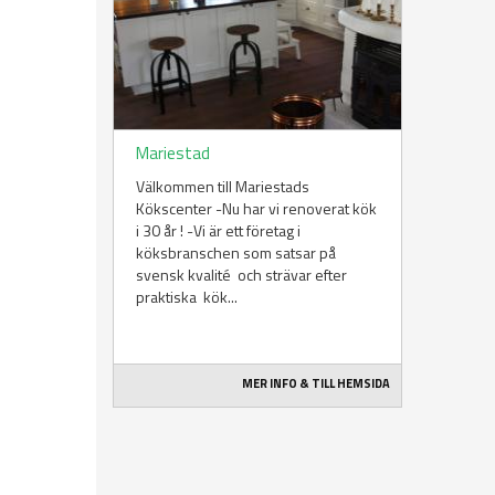
Mariestad
Välkommen till Mariestads
Kökscenter -Nu har vi renoverat kök
i 30 år ! -Vi är ett företag i
köksbranschen som satsar på
svensk kvalité och strävar efter
praktiska kök...
MER INFO & TILL HEMSIDA