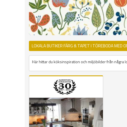
LOKALA BUTIKER FÄRG & TAPET I TÖREBODA MED 
Här hittar du köksinspiration och miljöbilder från några l