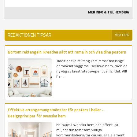
MER INFO & TILL HEMSIDA
REDAKTIONEN TIPSAR
VISA FLER
Bortom rektangeln: Kreativa sätt att rama in och visa dina posters
Traditionella rektangulära ramar har länge
dominerat väggarna i svenska hem, men en
ny våg av kreativitet sveper över landet. Allt
fler...
Effektiva arrangemangsmönster för posters i hallar -
Designprinciper för svenska hem
Hallways i svenska hem och offentliga
miljöer fungerar som viktiga
kommunikationsytor där visuella element