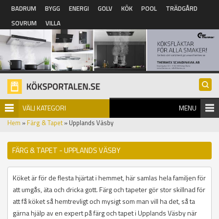
Hoppa till huvudinnehåll
BADRUM
BYGG
ENERGI
GOLV
KÖK
POOL
TRÄDGÅRD
SOVRUM
VILLA
VÄLJ KATEGORI
MENU
Hem
»
Färg & Tapet
» Upplands Väsby
FÄRG & TAPET - UPPLANDS VÄSBY
Köket är för de flesta hjärtat i hemmet, här samlas hela familjen för
att umgås, äta och dricka gott. Färg och tapeter gör stor skillnad för
att få köket så hemtrevligt och mysigt som man vill ha det, så ta
gärna hjälp av en expert på färg och tapet i Upplands Väsby när