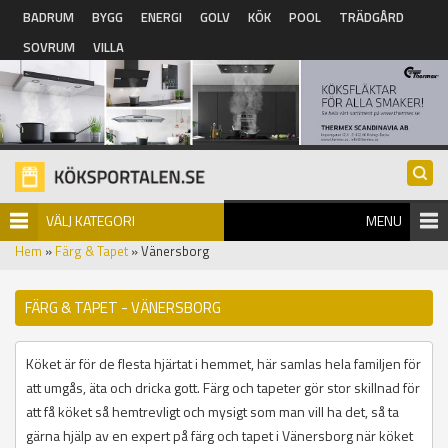
Hoppa till huvudinnehåll
BADRUM
BYGG
ENERGI
GOLV
KÖK
POOL
TRÄDGÅRD
SOVRUM
VILLA
VÄLJ KATEGORI
MENU
Hem
»
Färg & Tapet
» Vänersborg
FÄRG & TAPET - VÄNERSBORG
Köket är för de flesta hjärtat i hemmet, här samlas hela familjen för
att umgås, äta och dricka gott. Färg och tapeter gör stor skillnad för
att få köket så hemtrevligt och mysigt som man vill ha det, så ta
gärna hjälp av en expert på färg och tapet i Vänersborg när köket