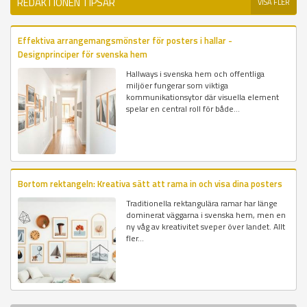
REDAKTIONEN TIPSAR
VISA FLER
Effektiva arrangemangsmönster för posters i hallar -
Designprinciper för svenska hem
Hallways i svenska hem och offentliga
miljöer fungerar som viktiga
kommunikationsytor där visuella element
spelar en central roll för både...
Bortom rektangeln: Kreativa sätt att rama in och visa dina posters
Traditionella rektangulära ramar har länge
dominerat väggarna i svenska hem, men en
ny våg av kreativitet sveper över landet. Allt
fler...