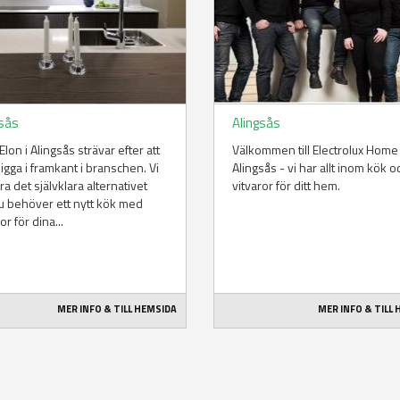
gsås
Alingsås
 Elon i Alingsås strävar efter att
Välkommen till Electrolux Home 
 ligga i framkant i branschen. Vi
Alingsås - vi har allt inom kök o
ara det självklara alternativet
vitvaror för ditt hem.
u behöver ett nytt kök med
or för dina...
MER INFO & TILL HEMSIDA
MER INFO & TILL