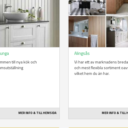
junga
Alingsås
mmen till nya kök och
Vi har ett av marknadens bred
msutställning
och mest flexibla sortiment oav
vilket hem du än har.
MER INFO & TILL HEMSIDA
MER INFO & TILL