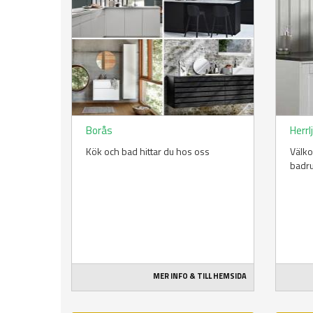
Borås
Herrl
Kök och bad hittar du hos oss
Välko
badru
MER INFO & TILL HEMSIDA