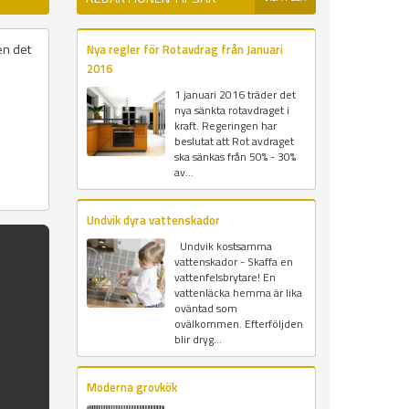
en det
Nya regler för Rotavdrag från Januari
2016
1 januari 2016 träder det
nya sänkta rotavdraget i
kraft. Regeringen har
beslutat att Rot avdraget
ska sänkas från 50% - 30%
av...
Undvik dyra vattenskador
Undvik kostsamma
vattenskador - Skaffa en
vattenfelsbrytare! En
vattenläcka hemma är lika
oväntad som
ovälkommen. Efterföljden
blir dryg...
Moderna grovkök