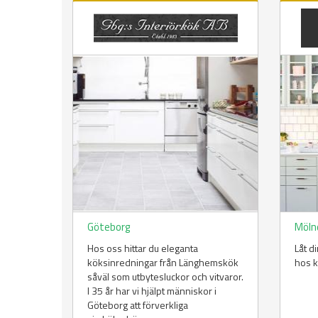
Göteborg
Möln
Hos oss hittar du eleganta
Låt d
köksinredningar från Länghemskök
hos k
såväl som utbytesluckor och vitvaror.
I 35 år har vi hjälpt människor i
Göteborg att förverkliga