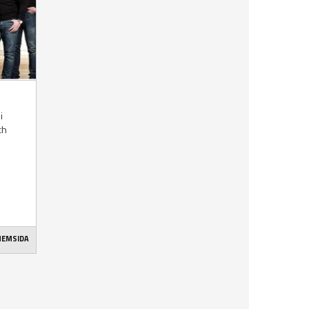
i
ch
 HEMSIDA