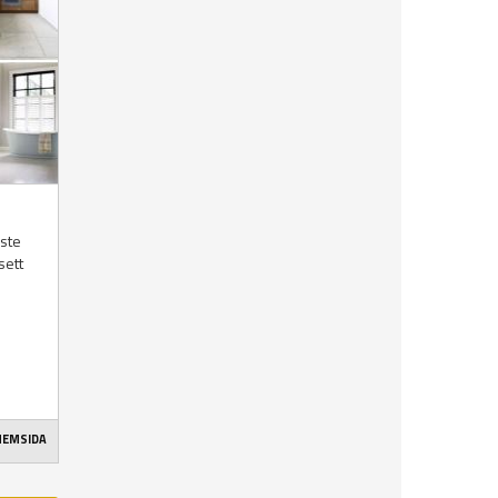
aste
sett
 HEMSIDA