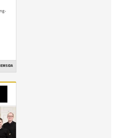
ing-
 HEMSIDA