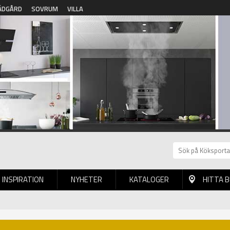
ÄDGÅRD
SOVRUM
VILLA
INSPIRATION
NYHETER
KATALOGER
HITTA 