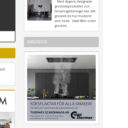
Med dagens designade
grovköksprodukter och
förvaringslösningar kan ditt
grovkök bli hur modernt
som helst. Visst låter ordet
grovkök...
ANNONSER
och