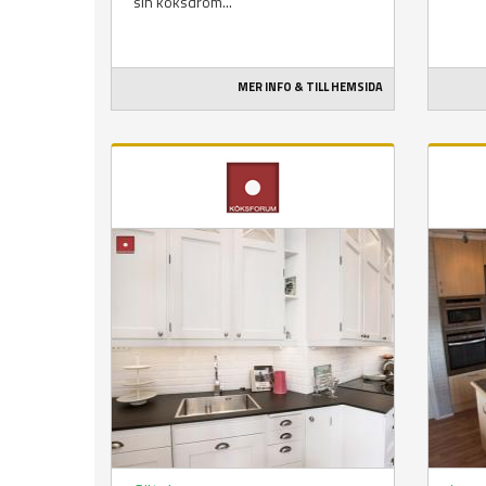
sin köksdröm...
MER INFO & TILL HEMSIDA