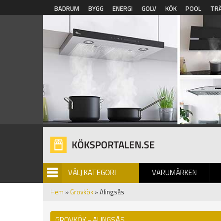
Hoppa till huvudinnehåll
BADRUM
BYGG
ENERGI
GOLV
KÖK
POOL
TR
VÄLJ KATEGORI
VARUMÄRKEN
BILDGALLERI
Hem
»
Grovkök
» Alingsås
GROVKÖK - ALINGSÅS