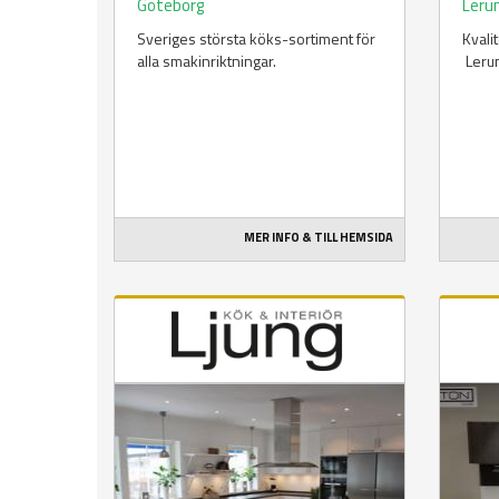
Göteborg
Ler
Sveriges största köks-sortiment för
Kvali
alla smakinriktningar.
Leru
MER INFO & TILL HEMSIDA