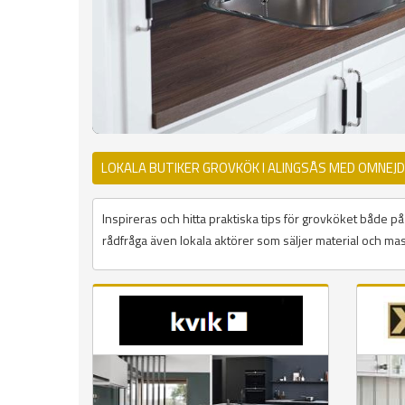
LOKALA BUTIKER GROVKÖK I ALINGSÅS MED OMNEJD
Inspireras och hitta praktiska tips för grovköket både 
rådfråga även lokala aktörer som säljer material och mask