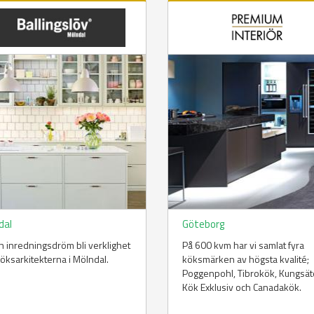
dal
Göteborg
in inredningsdröm bli verklighet
På 600 kvm har vi samlat fyra
öksarkitekterna i Mölndal.
köksmärken av högsta kvalité;
Poggenpohl, Tibrokök, Kungsät
Kök Exklusiv och Canadakök.