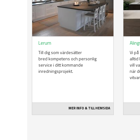
Lerum
Alin
Till dig som värdesätter
Vi på
bred kompetens och personlig
alltid
service i ditt kommande
vill v
inredningsprojekt.
när d
vitvar
MER INFO & TILL HEMSIDA