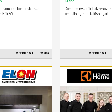
um
Gråbo
tet som inte kostar skjortan!
Komplett nytt kök-halvrenover
m Kök AB
ommålning-speciallösningar!
MER INFO & TILL HEMSIDA
MER INFO & TILL