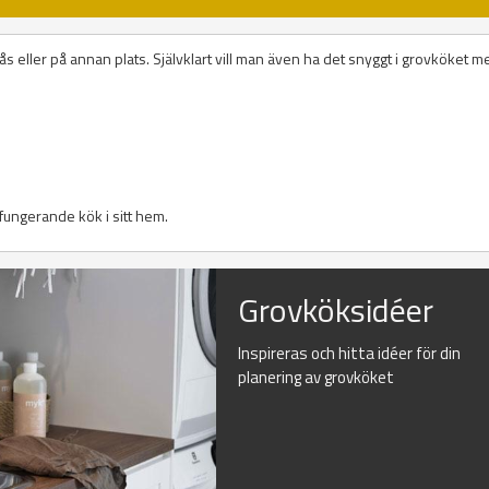
ås eller på annan plats. Självklart vill man även ha det snyggt i grovköket m
l fungerande kök i sitt hem.
Grovköksidéer
Inspireras och hitta idéer för din
planering av grovköket