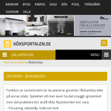
Hoppa till huvudinnehåll
BADRUM
BYGG
ENERGI
GOLV
KÖK
POOL
TRÄDGÅRD
SOVRUM
VILLA
VÄLJ KATEGORI
MENU
Hem
»
Grovkök
» Älvkarleby
GROVKÖK - ÄLVKARLEBY
Funktion är nyckelordet när du planerar grovkök i Älvkarleby eller
på annan plats. Självklart vill man även ha det snyggt i grovköket
men det praktiska bör ändå råda. Nyckelorden bör vara:
- Förvaring, städskåp, tvätt och tork