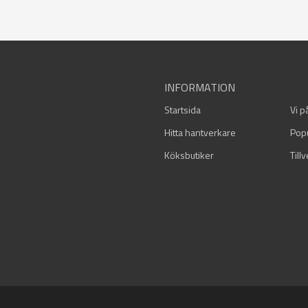
INFORMATION
Startsida
Vi p
Hitta hantverkare
Pop
Köksbutiker
Till