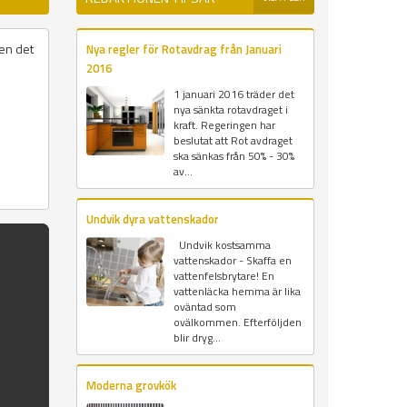
men det
Nya regler för Rotavdrag från Januari
2016
1 januari 2016 träder det
nya sänkta rotavdraget i
kraft. Regeringen har
beslutat att Rot avdraget
ska sänkas från 50% - 30%
av...
Undvik dyra vattenskador
Undvik kostsamma
vattenskador - Skaffa en
vattenfelsbrytare! En
vattenläcka hemma är lika
oväntad som
ovälkommen. Efterföljden
blir dryg...
Moderna grovkök