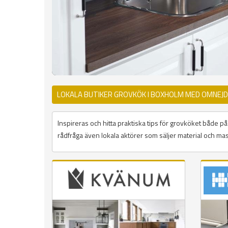
LOKALA BUTIKER GROVKÖK I BOXHOLM MED OMNEJD
Inspireras och hitta praktiska tips för grovköket både 
rådfråga även lokala aktörer som säljer material och mas