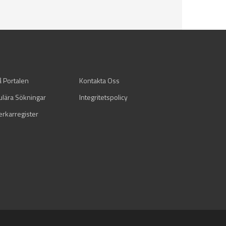
å Portalen
Kontakta Oss
ulära Sökningar
Integritetspolicy
verkarregister