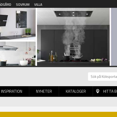
ÄDGÅRD
SOVRUM
VILLA
INSPIRATION
NYHETER
KATALOGER
HITTA 