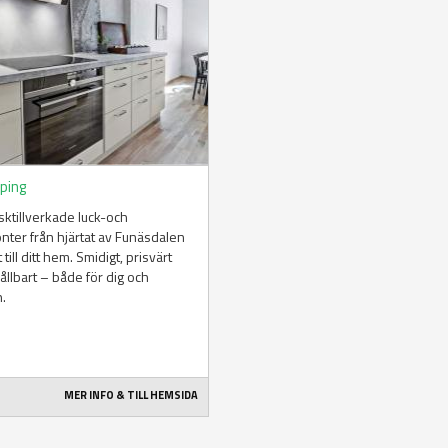
öping
ktillverkade luck-och
onter från hjärtat av Funäsdalen
 till ditt hem. Smidigt, prisvärt
ållbart – både för dig och
n.
MER INFO & TILL HEMSIDA