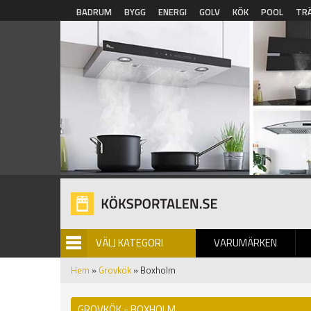
Hoppa till huvudinnehåll
BADRUM
BYGG
ENERGI
GOLV
KÖK
POOL
TR
VÄLJ KATEGORI
VARUMÄRKEN
BILDGALLERI
Hem
»
Grovkök
» Boxholm
GROVKÖK - BOXHOLM