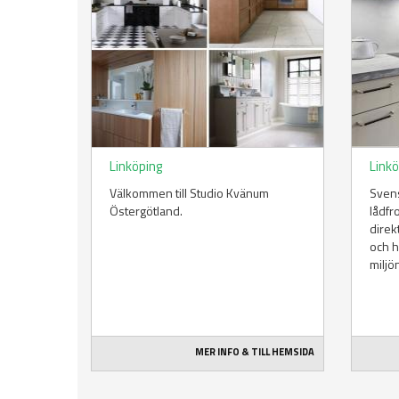
Linköping
Link
Välkommen till Studio Kvänum
Svens
Östergötland.
lådfr
direkt
och h
miljö
MER INFO & TILL HEMSIDA