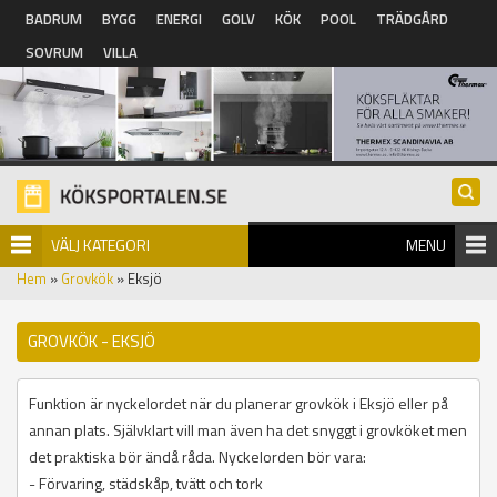
Hoppa till huvudinnehåll
BADRUM
BYGG
ENERGI
GOLV
KÖK
POOL
TRÄDGÅRD
SOVRUM
VILLA
VÄLJ KATEGORI
MENU
Hem
»
Grovkök
» Eksjö
GROVKÖK - EKSJÖ
Funktion är nyckelordet när du planerar grovkök i Eksjö eller på
annan plats. Självklart vill man även ha det snyggt i grovköket men
det praktiska bör ändå råda. Nyckelorden bör vara:
- Förvaring, städskåp, tvätt och tork