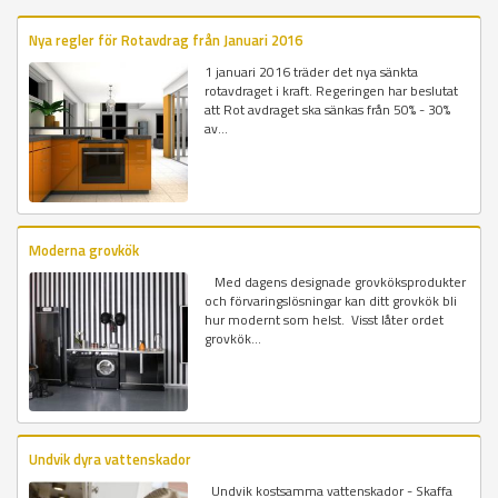
Nya regler för Rotavdrag från Januari 2016
1 januari 2016 träder det nya sänkta
rotavdraget i kraft. Regeringen har beslutat
att Rot avdraget ska sänkas från 50% - 30%
av...
Moderna grovkök
Med dagens designade grovköksprodukter
och förvaringslösningar kan ditt grovkök bli
hur modernt som helst. Visst låter ordet
grovkök...
Undvik dyra vattenskador
Undvik kostsamma vattenskador - Skaffa