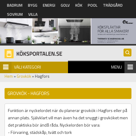
Hoppa till huvudinnehåll
BADRUM
BYGG
ENERGI
GOLV
KÖK
POOL
TRÄDGÅRD
SOVRUM
VILLA
VÄLJ KATEGORI
MENU
Hem
»
Grovkök
» Hagfors
GROVKÖK - HAGFORS
Funktion är nyckelordet när du planerar grovkök i Hagfors eller på
annan plats. Självklart vill man även ha det snyggt i grovköket men
det praktiska bör ändå råda. Nyckelorden bör vara:
- Förvaring, städskåp, tvätt och tork