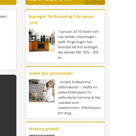
 men
Nya regler för Rotavdrag från Januari
2016
1 januari 2016 träder det
nya sänkta rotavdraget i
kraft. Regeringen har
beslutat att Rot avdraget
ska sänkas från 50% - 30%
av...
Undvik dyra vattenskador
Undvik kostsamma
vattenskador - Skaffa en
vattenfelsbrytare! En
vattenläcka hemma är lika
oväntad som
ovälkommen. Efterföljden
blir dryg...
Moderna grovkök