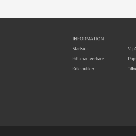
INFORMATION
Startsida
Vi p
Hitta hantverkare
Pop
Köksbutiker
Till