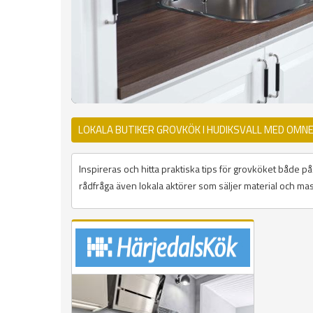
LOKALA BUTIKER GROVKÖK I HUDIKSVALL MED OMNE
Inspireras och hitta praktiska tips för grovköket både 
rådfråga även lokala aktörer som säljer material och mask