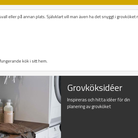
all eller på annan plats. Självklart vill man även ha det snyggt i grovköket
l fungerande kök i sitt hem.
Grovköksidéer
Inspireras och hitta idéer för din
planering av grovköket