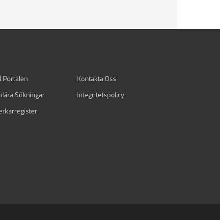
å Portalen
Kontakta Oss
ulära Sökningar
Integritetspolicy
verkarregister