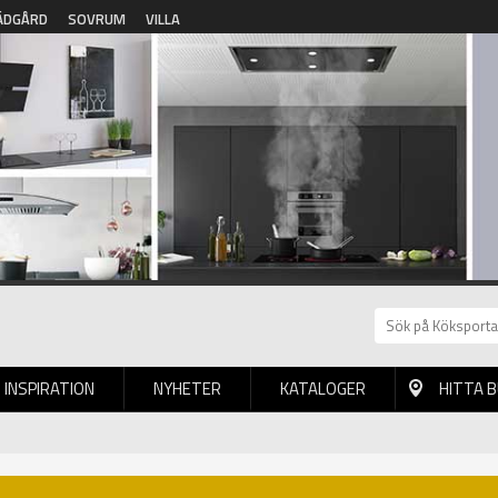
ÄDGÅRD
SOVRUM
VILLA
INSPIRATION
NYHETER
KATALOGER
HITTA 