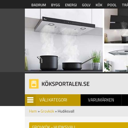
Hoppa till huvudinnehåll
BADRUM
BYGG
ENERGI
GOLV
KÖK
POOL
TR
VÄLJ KATEGORI
VARUMÄRKEN
BILDGALLERI
Hem
»
Grovkök
» Hudiksvall
GROVKÖK - HUDIKSVALL