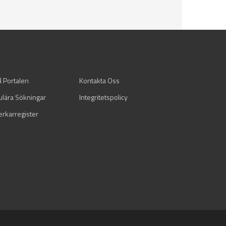
å Portalen
Kontakta Oss
ulära Sökningar
Integritetspolicy
verkarregister