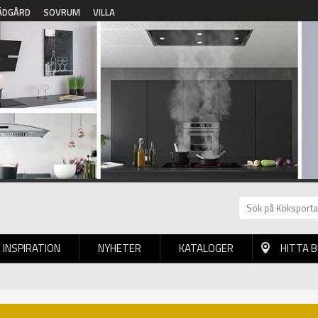
ÄDGÅRD
SOVRUM
VILLA
INSPIRATION
NYHETER
KATALOGER
HITTA 