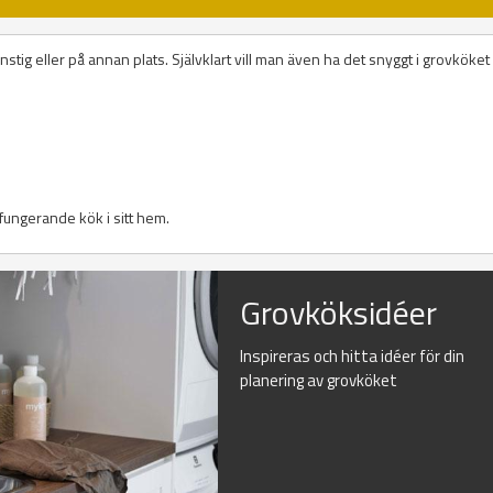
stig eller på annan plats. Självklart vill man även ha det snyggt i grovköke
l fungerande kök i sitt hem.
Grovköksidéer
Inspireras och hitta idéer för din
planering av grovköket