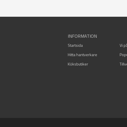
INFORMATION
Startsida
Vi p
Hitta hantverkare
Pop
Köksbutiker
Till