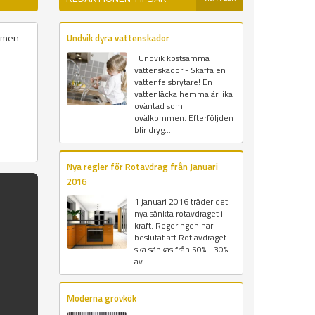
t men
Undvik dyra vattenskador
Undvik kostsamma
vattenskador - Skaffa en
vattenfelsbrytare! En
vattenläcka hemma är lika
oväntad som
ovälkommen. Efterföljden
blir dryg...
Nya regler för Rotavdrag från Januari
2016
1 januari 2016 träder det
nya sänkta rotavdraget i
kraft. Regeringen har
beslutat att Rot avdraget
ska sänkas från 50% - 30%
av...
Moderna grovkök