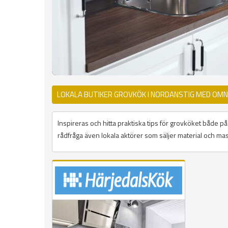
LOKALA BUTIKER GROVKÖK I NORDANSTIG MED OMN
Inspireras och hitta praktiska tips för grovköket både 
rådfråga även lokala aktörer som säljer material och mask