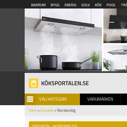
Hoppa till huvudinnehåll
BADRUM
BYGG
ENERGI
GOLV
KÖK
POOL
TR
VÄLJ KATEGORI
VARUMÄRKEN
BILDGALLERI
Hem
»
Grovkök
» Nordanstig
GROVKÖK - NORDANSTIG