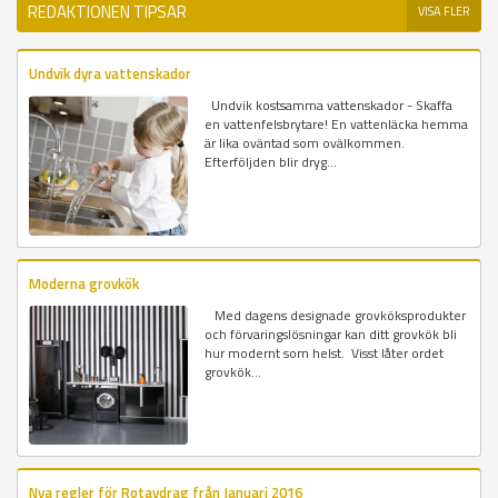
REDAKTIONEN TIPSAR
VISA FLER
Undvik dyra vattenskador
Undvik kostsamma vattenskador - Skaffa
en vattenfelsbrytare! En vattenläcka hemma
är lika oväntad som ovälkommen.
Efterföljden blir dryg...
Moderna grovkök
Med dagens designade grovköksprodukter
och förvaringslösningar kan ditt grovkök bli
hur modernt som helst. Visst låter ordet
grovkök...
Nya regler för Rotavdrag från Januari 2016