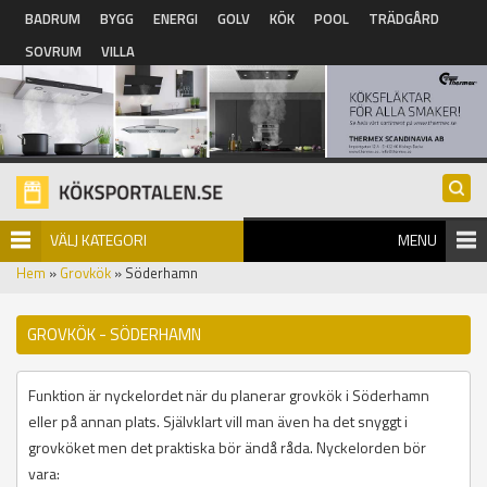
Hoppa till huvudinnehåll
BADRUM
BYGG
ENERGI
GOLV
KÖK
POOL
TRÄDGÅRD
SOVRUM
VILLA
VÄLJ KATEGORI
MENU
Hem
»
Grovkök
» Söderhamn
GROVKÖK - SÖDERHAMN
Funktion är nyckelordet när du planerar grovkök i Söderhamn
eller på annan plats. Självklart vill man även ha det snyggt i
grovköket men det praktiska bör ändå råda. Nyckelorden bör
vara: