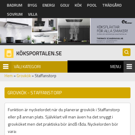
Hoppa till huvudinnehåll
BADRUM
BYGG
ENERGI
GOLV
KÖK
POOL
TRÄDGÅRD
SOVRUM
VILLA
VÄLJ KATEGORI
MENU
Hem
»
Grovkök
» Staffanstorp
GROVKÖK - STAFFANSTORP
Funktion är nyckelordet när du planerar grovkök i Staffanstorp
eller på annan plats. Självklart vill man även ha det snyggt i
grovköket men det praktiska bör ändå råda. Nyckelorden bör
vara: