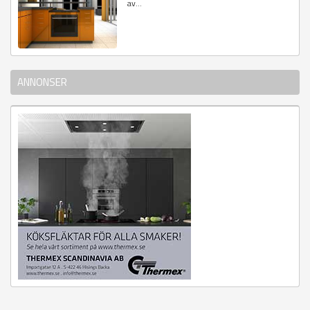
av...
ANNONSER