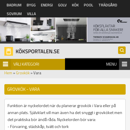
Hoppa till huvudinnehåll
BADRUM
BYGG
ENERGI
GOLV
KÖK
POOL
TRÄDGÅRD
SOVRUM
VILLA
VÄLJ KATEGORI
MENU
Hem
»
Grovkök
» Vara
GROVKÖK - VARA
Funktion är nyckelordet när du planerar grovkök i Vara eller på
annan plats. Självklart vill man även ha det snyggt i grovköket men
det praktiska bör ändå råda. Nyckelorden bör vara:
- Förvaring, städskåp, tvätt och tork