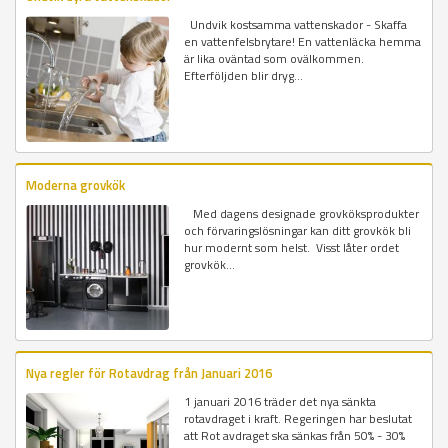
Undvik kostsamma vattenskador - Skaffa
en vattenfelsbrytare! En vattenläcka hemma
är lika oväntad som ovälkommen.
Efterföljden blir dryg...
Moderna grovkök
Med dagens designade grovköksprodukter
och förvaringslösningar kan ditt grovkök bli
hur modernt som helst. Visst låter ordet
grovkök...
Nya regler för Rotavdrag från Januari 2016
1 januari 2016 träder det nya sänkta
rotavdraget i kraft. Regeringen har beslutat
att Rot avdraget ska sänkas från 50% - 30%