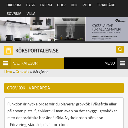
Hoppa till huvudinnehåll
BADRUM
BYGG
ENERGI
GOLV
KÖK
POOL
TRÄDGÅRD
SOVRUM
VILLA
VÄLJ KATEGORI
MENU
Hem
»
Grovkök
» Vårgårda
GROVKÖK - VÅRGÅRDA
Funktion är nyckelordet när du planerar grovkök i Vårgårda eller
på annan plats. Självklart vill man även ha det snyggt i grovköket
men det praktiska bör ändå råda. Nyckelorden bör vara:
- Förvaring, städskåp, tvätt och tork