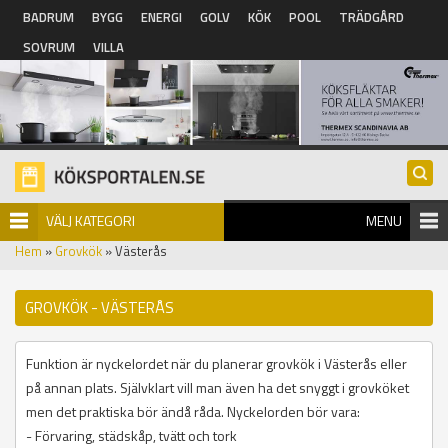
Hoppa till huvudinnehåll
BADRUM
BYGG
ENERGI
GOLV
KÖK
POOL
TRÄDGÅRD
SOVRUM
VILLA
VÄLJ KATEGORI
MENU
Hem
»
Grovkök
» Västerås
GROVKÖK - VÄSTERÅS
Funktion är nyckelordet när du planerar grovkök i Västerås eller
på annan plats. Självklart vill man även ha det snyggt i grovköket
men det praktiska bör ändå råda. Nyckelorden bör vara:
- Förvaring, städskåp, tvätt och tork