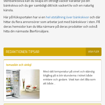
stenbänkskiva kan du skapa en otroligt vacker karaktär på din
bänkskiva och du ger samtidigt ditt kök vackert liv och en naturlig
känsla.
Här på Köksportalen har vi en
hel utställning över bänkskivor
och där
hittar du flera annonsörer som arbetar just med bänkskivor i sten. På
deras hemsidor kan du titta närmare på deras produkter och också
hitta din närmaste återförsäljare.
REDAKTIONEN TIPSAR
VISA FLER
Ismaskin och vinkyl
Med rätt temperatur på vinet och ständig
tillgång på is blir stunderna i köket både
enklare och godare. Visst kan det låta som
att både...