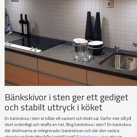
Bänkskivor i sten ger ett gediget
och stabilt uttryck i köket
En bänkskiva i sten är både ett vackert och klokt val. Varför inte slå på
stort ordentligt och skaffa en hel, lång bänkskiva i sten? En bänkskiva
där diskhoarna är integrerade i bänkskivan och där den vackra
stenskivan fortsätter från kant till kant?
Bänkskivor i sten
gör sig