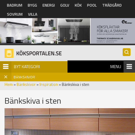
Hoppa till huvudinnehåll
BADRUM
BYGG
ENERGI
GOLV
KÖK
POOL
TRÄDGÅRD
SOVRUM
VILLA
BYT KATEGORI
MENU
BÄNKSKIVOR
Hem
»
Bänkskivor
»
Inspiration
» Bänkskiva i sten
Bänkskiva i sten