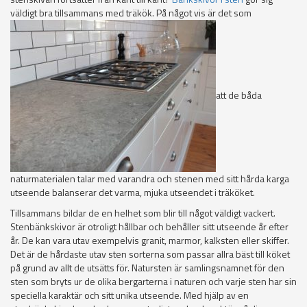
väldigt bra tillsammans med träkök. På något vis är det som
att de båda
naturmaterialen talar med varandra och stenen med sitt hårda karga
utseende balanserar det varma, mjuka utseendet i träköket.
Tillsammans bildar de en helhet som blir till något väldigt vackert.
Stenbänkskivor är otroligt hållbar och behåller sitt utseende år efter
år. De kan vara utav exempelvis granit, marmor, kalksten eller skiffer.
Det är de hårdaste utav sten sorterna som passar allra bäst till köket
på grund av allt de utsätts för. Natursten är samlingsnamnet för den
sten som bryts ur de olika bergarterna i naturen och varje sten har sin
speciella karaktär och sitt unika utseende. Med hjälp av en