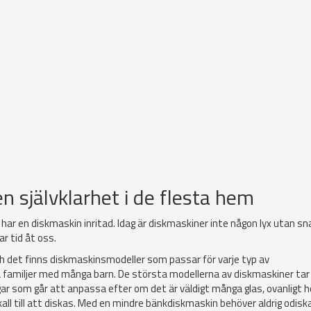
n självklarhet i de flesta hem
, har en diskmaskin inritad. Idag är diskmaskiner inte någon lyx utan sn
r tid åt oss.
ch det finns diskmaskinsmodeller som passar för varje typ av
ora familjer med många barn. De största modellerna av diskmaskiner tar
ar som går att anpassa efter om det är väldigt många glas, ovanligt h
kall till att diskas. Med en mindre bänkdiskmaskin behöver aldrig odisk