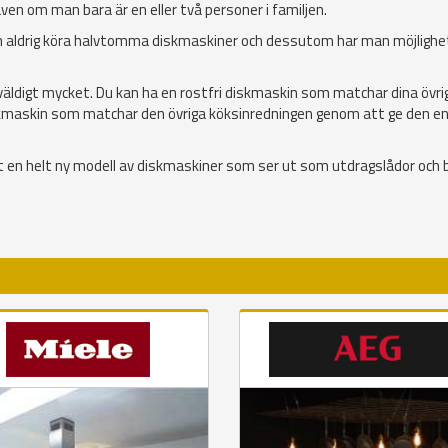
ven om man bara är en eller två personer i familjen.
 aldrig köra halvtomma diskmaskiner och dessutom har man möjlighe
väldigt mycket. Du kan ha en rostfri diskmaskin som matchar dina övri
diskmaskin som matchar den övriga köksinredningen genom att ge den en 
at en helt ny modell av diskmaskiner som ser ut som utdragslådor och 