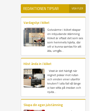
REDAKTIONEN TIPSAR
VISA FLER
Vardagslyx i köket
Golvvärme i köket skapar
en inbjudande stämning
Köket är oftast det som ses
som hemmets hjärta, där
vill vi kunna samlas för att
äta, umgås...
Höst ända in i köket
Visst är det härligt när
regnet piskar mot rutan
och vinden viner utanför
knuten? I alla fall så länge
vi kan sitta på insidan och
njuta...
Skapa din egen julstämning