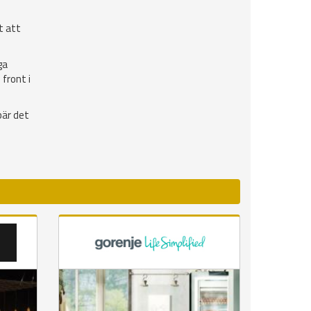
t att
ga
front i
bär det