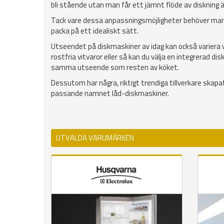
bli stående utan man får ett jämnt flöde av diskning ä
Tack vare dessa anpassningsmöjligheter behöver man
packa på ett idealiskt sätt.
Utseendet på diskmaskiner av idag kan också variera 
rostfria vitvaror eller så kan du välja en integrerad 
samma utseende som resten av köket.
Dessutom har några, riktigt trendiga tillverkare skap
passande namnet låd-diskmaskiner.
UTVALDA VARUMÄRKEN