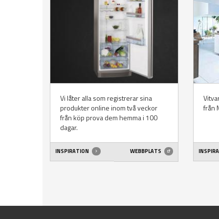
Vi låter alla som registrerar sina
Vitva
produkter online inom två veckor
från 
från köp prova dem hemma i 100
dagar.
INSPIRATION
WEBBPLATS
INSPIR