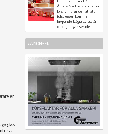
Bilden kommer från
Åhléns Med bara en vecka
kvar till jul är det lätt att
julstressen kommer
krypande Några av oss är
otroligt organiserade...
ANNONSER
arare en
öga glas
ad disk