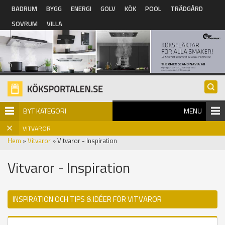
Hoppa till huvudinnehåll
BADRUM
BYGG
ENERGI
GOLV
KÖK
POOL
TRÄDGÅRD
SOVRUM
VILLA
BYT KATEGORI
MENU
VITVAROR
Hem
»
Vitvaror
» Vitvaror - Inspiration
Vitvaror - Inspiration
INSPIRATION OCH TIPS & IDÉER FÖR VITVAROR