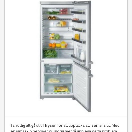
Tänk dig att gå ut till frysen för att upptäcka att isen är slut. Med
en ismaskin behöver du aldrig mer få uppleva detta problem.