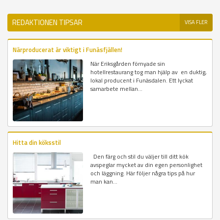
REDAKTIONEN TIPSAR
VISA FLER
Närproducerat är viktigt i Funäsfjällen!
När Eriksgården förnyade sin
hotellrestaurang tog man hjälp av en duktig,
lokal producent i Funäsdalen. Ett lyckat
samarbete mellan...
Hitta din köksstil
Den färg och stil du väljer till ditt kök
avspeglar mycket av din egen personlighet
och läggning. Här följer några tips på hur
man kan...