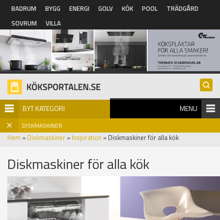
Hoppa till huvudinnehåll
BADRUM
BYGG
ENERGI
GOLV
KÖK
POOL
TRÄDGÅRD
SOVRUM
VILLA
BYT KATEGORI
MENU
DISKMASKINER
Hem
»
Diskmaskiner
»
Inspiration
» Diskmaskiner för alla kök
Diskmaskiner för alla kök