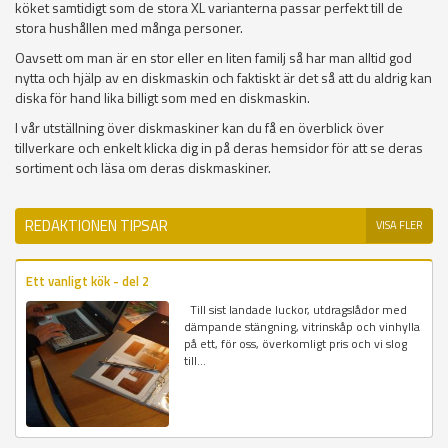
köket samtidigt som de stora XL varianterna passar perfekt till de
stora hushållen med många personer.
Oavsett om man är en stor eller en liten familj så har man alltid god
nytta och hjälp av en diskmaskin och faktiskt är det så att du aldrig kan
diska för hand lika billigt som med en diskmaskin.
I vår utställning över diskmaskiner kan du få en överblick över
tillverkare och enkelt klicka dig in på deras hemsidor för att se deras
sortiment och läsa om deras diskmaskiner.
REDAKTIONEN TIPSAR
VISA FLER
Ett vanligt kök - del 2
Till sist landade luckor, utdragslådor med
dämpande stängning, vitrinskåp och vinhylla
på ett, för oss, överkomligt pris och vi slog
till...