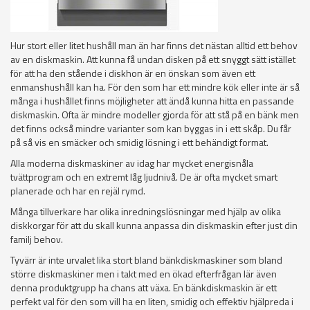
Hur stort eller litet hushåll man än har finns det nästan alltid ett behov
av en diskmaskin. Att kunna få undan disken på ett snyggt sätt istället
för att ha den stående i diskhon är en önskan som även ett
enmanshushåll kan ha. För den som har ett mindre kök eller inte är så
många i hushållet finns möjligheter att ändå kunna hitta en passande
diskmaskin. Ofta är mindre modeller gjorda för att stå på en bänk men
det finns också mindre varianter som kan byggas in i ett skåp. Du får
på så vis en smäcker och smidig lösning i ett behändigt format.
Alla moderna diskmaskiner av idag har mycket energisnåla
tvättprogram och en extremt låg ljudnivå. De är ofta mycket smart
planerade och har en rejäl rymd.
Många tillverkare har olika inredningslösningar med hjälp av olika
diskkorgar för att du skall kunna anpassa din diskmaskin efter just din
familj behov.
Tyvärr är inte urvalet lika stort bland bänkdiskmaskiner som bland
större diskmaskiner men i takt med en ökad efterfrågan lär även
denna produktgrupp ha chans att växa. En bänkdiskmaskin är ett
perfekt val för den som vill ha en liten, smidig och effektiv hjälpreda i