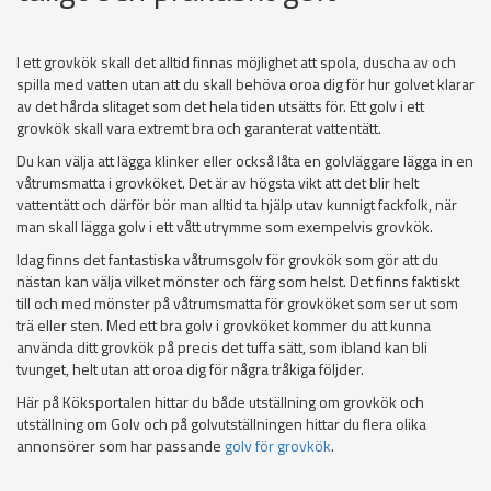
I ett grovkök skall det alltid finnas möjlighet att spola, duscha av och
spilla med vatten utan att du skall behöva oroa dig för hur golvet klarar
av det hårda slitaget som det hela tiden utsätts för. Ett golv i ett
grovkök skall vara extremt bra och garanterat vattentätt.
Du kan välja att lägga klinker eller också låta en golvläggare lägga in en
våtrumsmatta i grovköket. Det är av högsta vikt att det blir helt
vattentätt och därför bör man alltid ta hjälp utav kunnigt fackfolk, när
man skall lägga golv i ett vått utrymme som exempelvis grovkök.
Idag finns det fantastiska våtrumsgolv för grovkök som gör att du
nästan kan välja vilket mönster och färg som helst. Det finns faktiskt
till och med mönster på våtrumsmatta för grovköket som ser ut som
trä eller sten. Med ett bra golv i grovköket kommer du att kunna
använda ditt grovkök på precis det tuffa sätt, som ibland kan bli
tvunget, helt utan att oroa dig för några tråkiga följder.
Här på Köksportalen hittar du både utställning om grovkök och
utställning om Golv och på golvutställningen hittar du flera olika
annonsörer som har passande
golv för grovkök
.