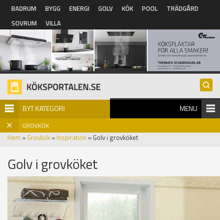
Hoppa till huvudinnehåll
BADRUM
BYGG
ENERGI
GOLV
KÖK
POOL
TRÄDGÅRD
SOVRUM
VILLA
BYT KATEGORI
MENU
GROVKÖK
Hem
»
Grovkök
»
Inspiration
» Golv i grovköket
Golv i grovköket