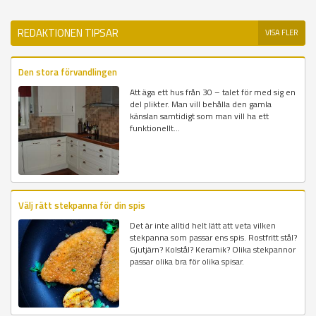
REDAKTIONEN TIPSAR
VISA FLER
Den stora förvandlingen
Att äga ett hus från 30 – talet för med sig en
del plikter. Man vill behålla den gamla
känslan samtidigt som man vill ha ett
funktionellt...
Välj rätt stekpanna för din spis
Det är inte alltid helt lätt att veta vilken
stekpanna som passar ens spis. Rostfritt stål?
Gjutjärn? Kolstål? Keramik? Olika stekpannor
passar olika bra för olika spisar.