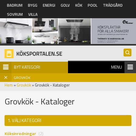
Hoppa till huvudinnehåll
BADRUM
BYGG
ENERGI
GOLV
KÖK
POOL
TRÄDGÅRD
SOVRUM
VILLA
BYT KATEGORI
MENU
GROVKÖK
Hem
»
Grovkök
» Grovkök - Kataloger
Grovkök - Kataloger
1. VÄLJ KATEGORI
Köksinredningar
(2)