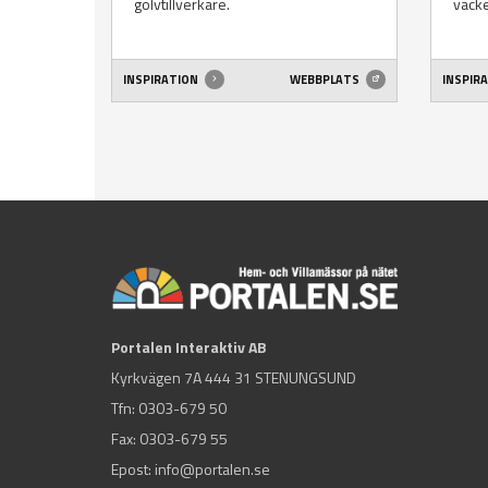
golvtillverkare.
vacke
INSPIRATION
WEBBPLATS
INSPIR
Portalen Interaktiv AB
Kyrkvägen 7A 444 31 STENUNGSUND
Tfn:
0303-679 50
Fax: 0303-679 55
Epost:
info@portalen.se