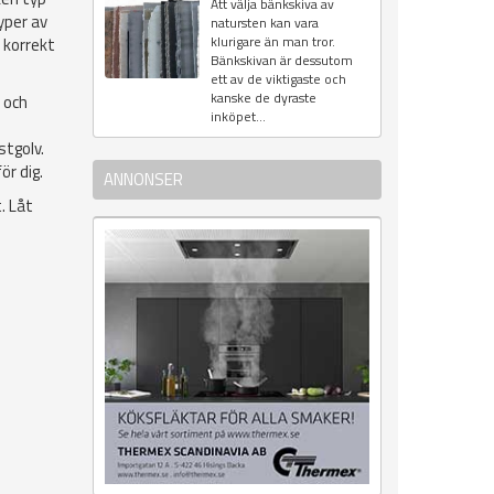
Att välja bänkskiva av
typer av
natursten kan vara
klurigare än man tror.
 korrekt
Bänkskivan är dessutom
ett av de viktigaste och
kanske de dyraste
 och
inköpet...
stgolv.
ör dig.
ANNONSER
. Låt