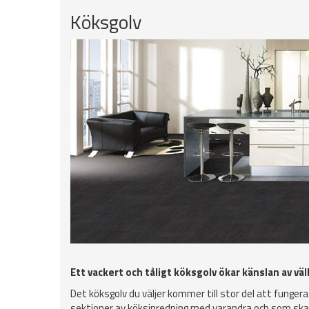
Köksgolv
Ett vackert och tåligt köksgolv ökar känslan av v
Det köksgolv du väljer kommer till stor del att funge
sektioner av köksinredning med varandra och som skal