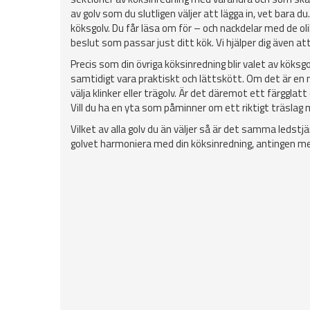
av golv som du slutligen väljer att lägga in, vet bara d
köksgolv. Du får läsa om för – och nackdelar med de ol
beslut som passar just ditt kök. Vi hjälper dig även at
Precis som din övriga köksinredning blir valet av köks
samtidigt vara praktiskt och lättskött. Om det är en na
välja klinker eller trägolv. Är det däremot ett färgglatt
Vill du ha en yta som påminner om ett riktigt träslag m
Vilket av alla golv du än väljer så är det samma ledstjä
golvet harmoniera med din köksinredning, antingen med