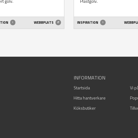
rt golv.
Plastgolv.
ATION
WEBBPLATS
INSPIRATION
WEBBPL
INFORMATION
Startsida
Vi p
Hitta hantverkare
Pop
Köksbutiker
Till