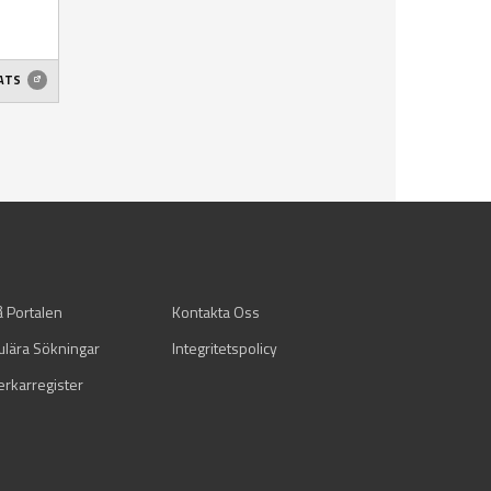
ATS
å Portalen
Kontakta Oss
ulära Sökningar
Integritetspolicy
verkarregister