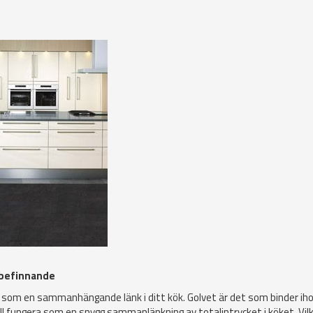
älbefinnande
ra som en sammanhängande länk i ditt kök. Golvet är det som binder ih
l fungera som en snygg sammanlänkning av totalintrycket i köket. Vil