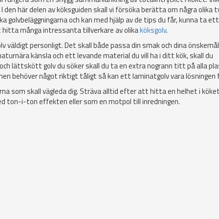
u. I den här delen av köksguiden skall vi försöka berätta om några olika 
ika golvbeläggningarna och kan med hjälp av de tips du får, kunna ta ett
t hitta många intressanta tillverkare av olika
köksgolv
.
golv väldigt personligt. Det skall både passa din smak och dina önskemål
turnära känsla och ett levande material du vill ha i ditt kök, skall du
 och lättskött golv du söker skall du ta en extra nogrann titt på alla pla
en behöver något riktigt tåligt så kan ett laminatgolv vara lösningen f
rna som skall vägleda dig. Sträva alltid efter att hitta en helhet i köket
 ton-i-ton effekten eller som en motpol till inredningen.