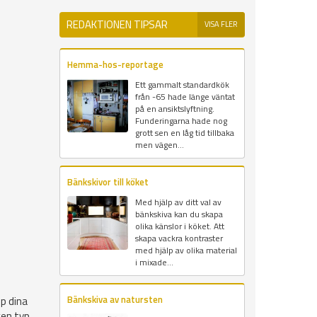
REDAKTIONEN TIPSAR
VISA FLER
Hemma-hos-reportage
Ett gammalt standardkök
från -65 hade länge väntat
på en ansiktslyftning.
Funderingarna hade nog
grott sen en låg tid tillbaka
men vägen...
Bänkskivor till köket
Med hjälp av ditt val av
bänkskiva kan du skapa
olika känslor i köket. Att
skapa vackra kontraster
med hjälp av olika material
i mixade...
Bänkskiva av natursten
op dina
ken typ