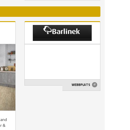
WEBBPLATS
bland
or &