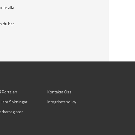
nte alla
m du har
å Portalen
Kontakta Oss
ulära Sökningar
Integritetspolicy
verkarregister