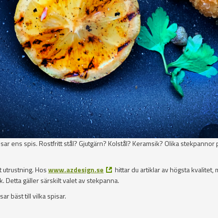
passar ens spis. Rostfritt stål? Gjutgärn? Kolstål? Keramsik? Olika stekpannor
tt utrustning. Hos
www.azdesign.se
hittar du artiklar av högsta kvalitet,
kök. Detta gäller särskilt valet av stekpanna.
 bäst till vilka spisar.