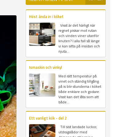
Höst ända in i köket
Visst är det härligt när
regnet piskar mot rutan
och vinden viner utanför
knuten? I alla fall så länge
vi kan sitta på insidan och
njuta...
Ismaskin och vinkyl
Med rätt temperatur på
vinet och ständig tillgång
på is blir stunderna i köket
både enklare och godare.
Visst kan det låta som att
både...
Ett vanligt kök - del 2
Till sist landade luckor,
utdragslådor med