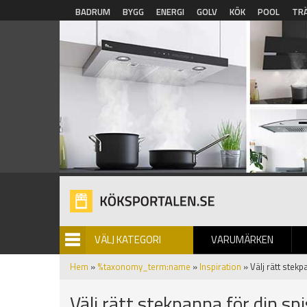
Hoppa till huvudinnehåll
BADRUM
BYGG
ENERGI
GOLV
KÖK
POOL
TR
VÄLJ KATEGORI
VARUMÄRKEN
BILDGALLERI
Hem
»
%taxonomy_term:name
»
Inspiration
» Välj rätt stekp
Välj rätt stekpanna för din spi