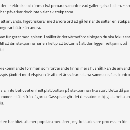
 elektriska och finns i två primära varianter vad gäller själva hällen. Els
u har påverkar dock inte valet av stekpanna.
r att använda. Inget riskerar med andra ord att gå fel när du sätter en stekp
ungerar bättre än andra.
nan fungerar med spisen. I stället är det värmefördelningen du ska fokusera
l att din stekpanna har en helt platt botten så att den ligger helt jämnt på
tat.
förekommande förr men som fortfarande finns i flera hushåll, kan du använ
spis jämfört med elspisen är att det är svårare att ha samma nivå av kontro
 är inte behovet en helt platt botten på stekpannan lika stort. Detta då pa
mer i stället från lågorna. Gasspisar gör det dessutom möjligt att hetta u
is.
nten har blivit allt mer populära med åren, mycket tack vare processen för