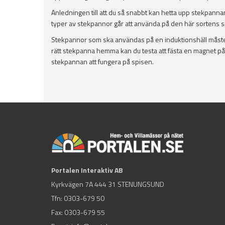
Anledningen till att du så snabbt kan hetta upp stekpanna
typer av stekpannor går att använda på den här sortens s
Stekpannor som ska användas på en induktionshäll måste 
rätt stekpanna hemma kan du testa att fästa en magnet p
stekpannan att fungera på spisen.
Portalen Interaktiv AB
Kyrkvägen 7A 444 31 STENUNGSUND
Tfn:
0303-679 50
Fax: 0303-679 55