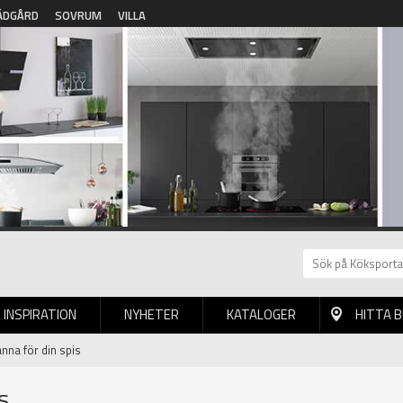
ÄDGÅRD
SOVRUM
VILLA
INSPIRATION
NYHETER
KATALOGER
HITTA 
anna för din spis
s