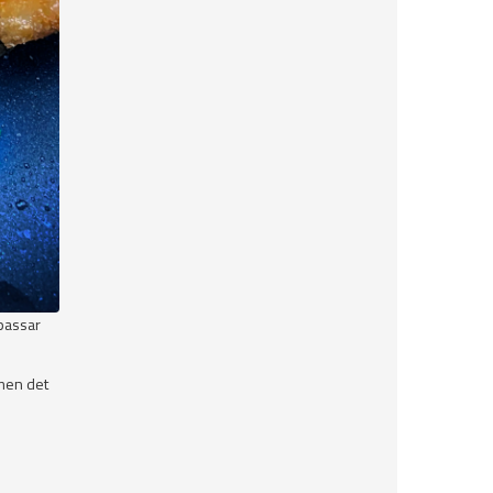
 passar
 men det