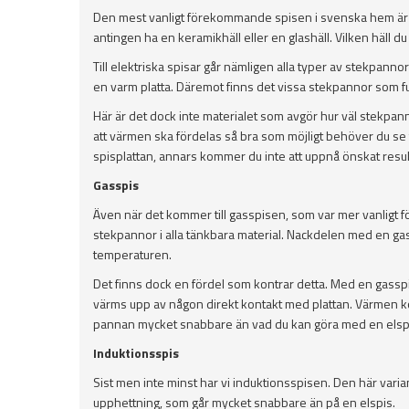
Den mest vanligt förekommande spisen i svenska hem är den
antingen ha en keramikhäll eller en glashäll. Vilken häll d
Till elektriska spisar går nämligen alla typer av stekpanno
en varm platta. Däremot finns det vissa stekpannor som f
Här är det dock inte materialet som avgör hur väl stekpan
att värmen ska fördelas så bra som möjligt behöver du se til
spisplattan, annars kommer du inte att uppnå önskat resul
Gasspis
Även när det kommer till gasspisen, som var mer vanligt 
stekpannor i alla tänkbara material. Nackdelen med en gas
temperaturen.
Det finns dock en fördel som kontrar detta. Med en gasspis
värms upp av någon direkt kontakt med plattan. Värmen kom
pannan mycket snabbare än vad du kan göra med en elsp
Induktionsspis
Sist men inte minst har vi induktionsspisen. Den här varia
upphettning, som går mycket snabbare än på en elspis.