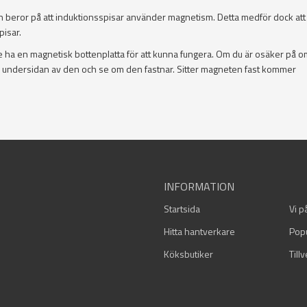
n beror på att induktionsspisar använder magnetism. Detta medför dock att i
pisar.
ha en magnetisk bottenplatta för att kunna fungera. Om du är osäker på o
å undersidan av den och se om den fastnar. Sitter magneten fast kommer
INFORMATION
Startsida
Vi p
Hitta hantverkare
Pop
Köksbutiker
Till