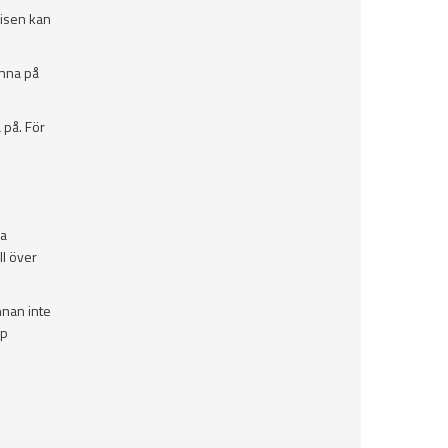
pisen kan
anna på
 på. För
da
ll över
nnan inte
pp