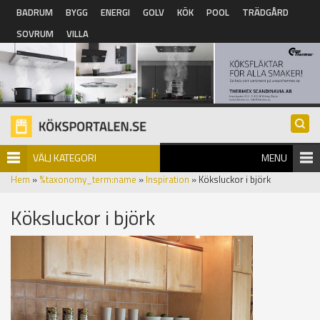
Hoppa till huvudinnehåll
BADRUM
BYGG
ENERGI
GOLV
KÖK
POOL
TRÄDGÅRD
SOVRUM
VILLA
VÄLJ KATEGORI
MENU
Hem
»
%taxonomy_term:name
»
Inspiration
» Köksluckor i björk
Köksluckor i björk