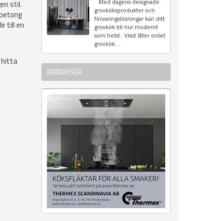
Med dagens designade
en stil.
grovköksprodukter och
 betong
förvaringslösningar kan ditt
 till en
grovkök bli hur modernt
som helst. Visst låter ordet
grovkök...
 hitta
ANNONSER