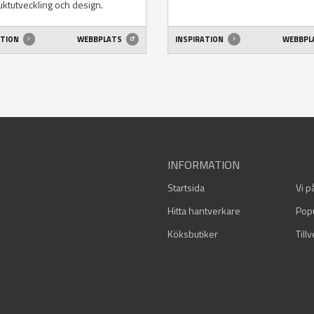
ktutveckling och design.
ATION
WEBBPLATS
INSPIRATION
WEBBPL
INFORMATION
Startsida
Vi p
Hitta hantverkare
Pop
Köksbutiker
Till