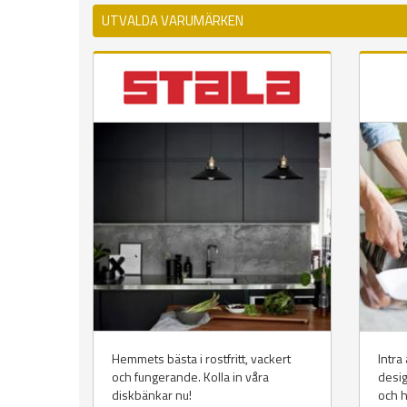
UTVALDA VARUMÄRKEN
Hemmets bästa i rostfritt, vackert
Intra
och fungerande. Kolla in våra
desig
diskbänkar nu!
och h