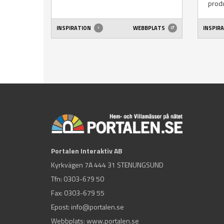
produ
INSPIRATION
WEBBPLATS
INSPIR
Portalen Interaktiv AB
Kyrkvägen 7A 444 31 STENUNGSUND
Tfn:
0303-679 50
Fax: 0303-679 55
Epost:
info@portalen.se
Webbplats: www.portalen.se