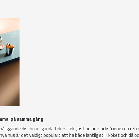
ammal på samma gång
liggande diskhoar i gamla tiders kök. Just nu är vi också inne i en retr
ya hus är det väldigt populärt att ha både lantlig stil i köket och då oc