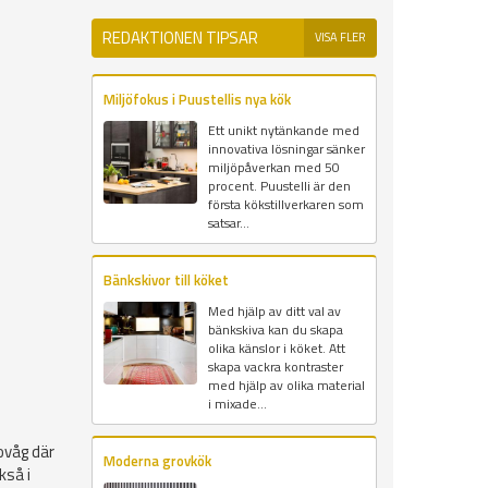
REDAKTIONEN TIPSAR
VISA FLER
Miljöfokus i Puustellis nya kök
Ett unikt nytänkande med
innovativa lösningar sänker
miljöpåverkan med 50
procent. Puustelli är den
första kökstillverkaren som
satsar...
Bänkskivor till köket
Med hjälp av ditt val av
bänkskiva kan du skapa
olika känslor i köket. Att
skapa vackra kontraster
med hjälp av olika material
i mixade...
ovåg där
Moderna grovkök
kså i