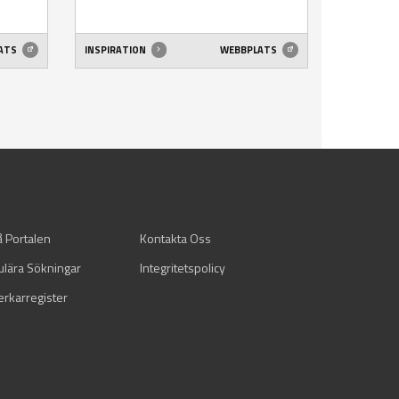
ATS
INSPIRATION
WEBBPLATS
å Portalen
Kontakta Oss
ulära Sökningar
Integritetspolicy
verkarregister