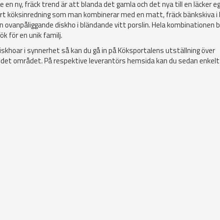
n ny, fräck trend är att blanda det gamla och det nya till en läcker eg
art köksinredning som man kombinerar med en matt, fräck bänkskiva i
ovanpåliggande diskho i bländande vitt porslin. Hela kombinationen blir
k för en unik familj.
iskhoar i synnerhet så kan du gå in på Köksportalens utställning över
m det området. På respektive leverantörs hemsida kan du sedan enkelt