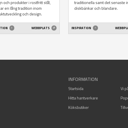
n och produkter i rostfritt stål,
traditionella samt det senaste 
ar en lång tradition inom
diskbänkar och blandare.
ktutveckling och design.
ATION
WEBBPLATS
INSPIRATION
WEBBPL
INFORMATION
Startsida
Vi p
Hitta hantverkare
Pop
Köksbutiker
Till