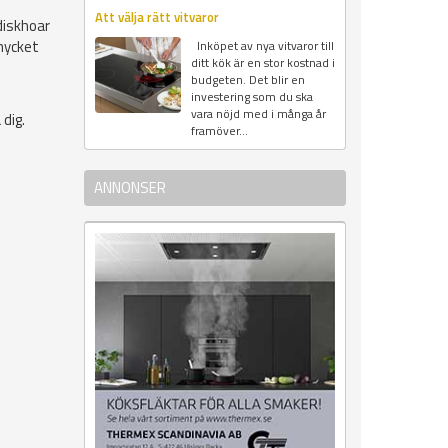
Att välja rätt vitvaror
diskhoar
 mycket
Inköpet av nya vitvaror till
ditt kök är en stor kostnad i
budgeten. Det blir en
investering som du ska
vara nöjd med i många år
 dig.
framöver...
ANNONSER