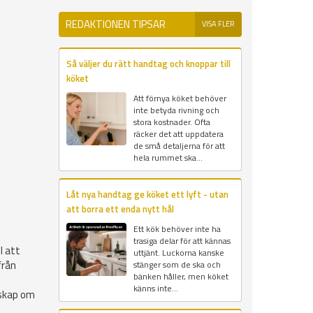
REDAKTIONEN TIPSAR
VISA FLER
Så väljer du rätt handtag och knoppar till
köket
Att förnya köket behöver
inte betyda rivning och
stora kostnader. Ofta
räcker det att uppdatera
de små detaljerna för att
hela rummet ska...
Låt nya handtag ge köket ett lyft - utan
att borra ett enda nytt hål
Ett kök behöver inte ha
trasiga delar för att kännas
l att
uttjänt. Luckorna kanske
från
stänger som de ska och
bänken håller, men köket
känns inte...
nskap om