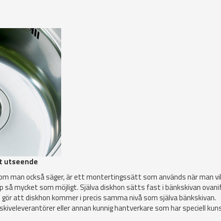
tt utseende
om man också säger, är ett montertingssätt som används när man vil
op så mycket som möjligt. Själva diskhon sätts fast i bänkskivan ovani
 gör att diskhon kommer i precis samma nivå som själva bänkskivan.
skiveleverantörer eller annan kunnig hantverkare som har speciell ku