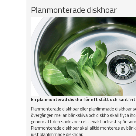
Planmonterade diskhoar
En planmonterad diskho för ett slätt och kantfri
Planmonterade diskhoar eller planlimmade diskhoar s
övergången mellan bänkskiva och diskho skall flyta ih
genom att den sänks ner i ett exakt urfräst spår som
Planmonterade diskhoar skall alltid monteras av bänk
just planlimmade diskhoar.