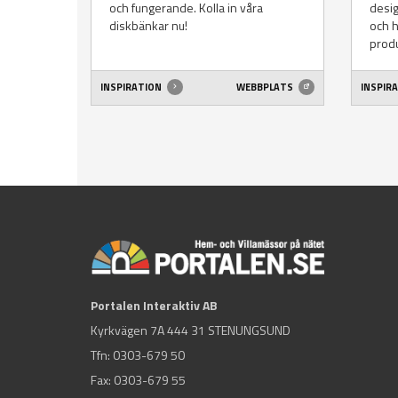
och fungerande. Kolla in våra
desig
diskbänkar nu!
och h
produ
INSPIRATION
WEBBPLATS
INSPIR
Portalen Interaktiv AB
Kyrkvägen 7A 444 31 STENUNGSUND
Tfn:
0303-679 50
Fax: 0303-679 55