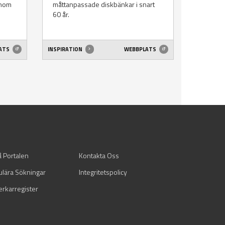
inom
måttanpassade diskbänkar i snart
60 år.
ATS
INSPIRATION
WEBBPLATS
å Portalen
Kontakta Oss
ulära Sökningar
Integritetspolicy
verkarregister