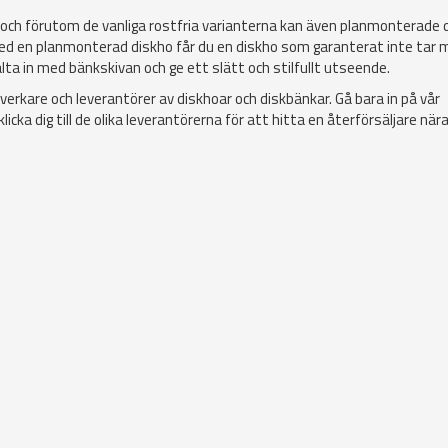
 och förutom de vanliga rostfria varianterna kan även planmonterade 
.. Med en planmonterad diskho får du en diskho som garanterat inte tar
a in med bänkskivan och ge ett slätt och stilfullt utseende.
llverkare och leverantörer av diskhoar och diskbänkar. Gå bara in på vår
cka dig till de olika leverantörerna för att hitta en återförsäljare nära