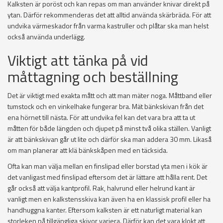
Kalksten är poröst och kan repas om man använder knivar direkt på
ytan. Därför rekommenderas det att alltid använda skärbräda. För att
undvika värmeskador från varma kastruller och plåtar ska man helst
också använda underlägg.
Viktigt att tänka på vid
måttagning och beställning
Det är viktigt med exakta mått och att man mäter noga. Måttband eller
tumstock och en vinkelhake fungerar bra. Mät bänkskivan från det
ena hörnet till nästa. För att undvika fel kan det vara bra att ta ut
måtten för både längden och djupet på minst två olika ställen. Vanligt
är att bänkskivan går ut lite och därför ska man addera 30 mm. Likaså
om man planerar att klä bänkskåpen med en täcksida.
Ofta kan man välja mellan en finslipad eller borstad yta men i kök är
det vanligast med finslipad eftersom det är lättare att hålla rent. Det
går också att välja kantprofil. Rak, halvrund eller helrund kant är
vanligt men en kalkstensskiva kan även ha en klassisk profil eller ha
handhuggna kanter. Eftersom kalksten är ett naturligt material kan
storleken på tillgängliga skivor variera. Därför kan det vara klokt att