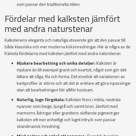
som passar den traditionella stilen.
Fördelar med kalksten jämfört
med andra naturstenar
Kalkstenens eleganta och naturliga utseende gör att den passar till
både klassiska och mer moderna köksinredningar. Här är några av de
främsta fördelarna med kalksten jämfört med andra naturstenar:
Mjukare bearbetning och unika detaljer:
Kalksten är
mjukare än till exempel granit och kvartsit, något som gör det
lättare att såga, fila och forma. Det innebär att variationen av
kantprofiler är större och att det är enklare att göra inpassingar
utan att bearbetningen blir alltför kostsam.
Naturlig, lugn färgskala:
Kalksten finns i milda, neutrala
nyanser som beige, ljusgrå och varmt brun. Jämfört med
marmorns ådringar eller granitens skiftande pigment ger
kalksten ett mer enhetligt och lugnt intryck som passar
skandinavisk inredning.
Mjuk patina och enkel att reparera:
Över tid utvecklar