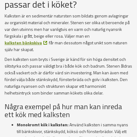
passar det i köket?
Kalksten är en sedimentär natursten som bildats genom avlagringar
av organiskt material och mineraler. Stenen ser olika ut beroende på
var den utvinns men har vanligtvis en varm och naturlig nyansrik
färgskala i grått, beige eller rosa. Väljer man en
kalksten bänkskiva
får man dessutom något unikt som naturen
själv har skapat.
Den kalksten som bryts i Sverige är känd för sin höga densitet och
slitstyrka och passar väldigt bra i både kök och badrum. Stenen åldras
också vackert och är därför värd sin investering. Man kan även med
fördel välja både stänkskydd, fönsterbräda och golv i kalksten. Den
naturliga nyansen och strukturen skapar ett harmoniskt
helhetsintryck som binder samman kökets olika delar.
Några exempel på hur man kan inreda
ett kök med kalksten
Monokromt kök i kalksten:
Använd kalksten i samma nyans
till bänkskivor, stänkskydd, köksö och fönsterbrädor. Välj ett