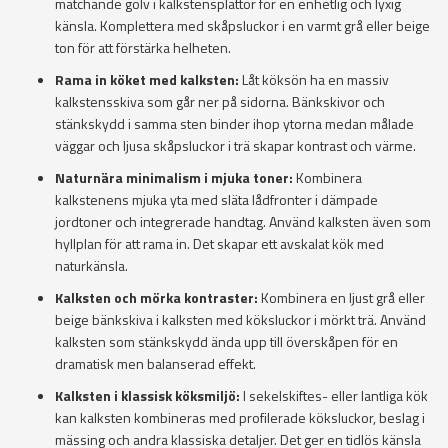
matchande golv i kalkstensplattor för en enhetlig och lyxig
känsla. Komplettera med skåpsluckor i en varmt grå eller beige
ton för att förstärka helheten.
Rama in köket med kalksten:
Låt köksön ha en massiv
kalkstensskiva som går ner på sidorna. Bänkskivor och
stänkskydd i samma sten binder ihop ytorna medan målade
väggar och ljusa skåpsluckor i trä skapar kontrast och värme.
Naturnära minimalism i mjuka toner:
Kombinera
kalkstenens mjuka yta med släta lådfronter i dämpade
jordtoner och integrerade handtag. Använd kalksten även som
hyllplan för att rama in. Det skapar ett avskalat kök med
naturkänsla.
Kalksten och mörka kontraster:
Kombinera en ljust grå eller
beige bänkskiva i kalksten med köksluckor i mörkt trä. Använd
kalksten som stänkskydd ända upp till överskåpen för en
dramatisk men balanserad effekt.
Kalksten i klassisk köksmiljö:
I sekelskiftes- eller lantliga kök
kan kalksten kombineras med profilerade köksluckor, beslag i
mässing och andra klassiska detaljer. Det ger en tidlös känsla