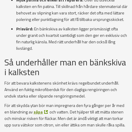
kalksten en fin patina. Till skillnad från hårdare stenmaterial där
behovet av slipning kan vara stort, räcker det ofta med lättare
polering eller punktlagning för att få tillbaka ursprungsskicket.
Prisvärd:
En bänkskiva av kalksten ligger prismässigt ofta
under granit och kvartsit samtidigt som den ger en exklusiv och
fin naturlig känsla. Med rätt underhåll har den också lång
livslängd.
Så underhåller man en bänkskiva
i kalksten
För att bevara kalkstenens skönhet krävs regelbundet underhåll.
Använd en fuktig mikrofiberduk för den dagliga rengöringen och
undvik starka eller slipande rengöringsmedel.
För att skydda ytan bör man impregnera den fyra gånger per år med
en blandning av
såpa
och vatten. Det hjälper till att mätta stenen
och minskar risken för fläckar. Men det är ändå viktigt att man torkar
upp sura vätskor som citron, vin eller ättika om man skulle råka spilla.