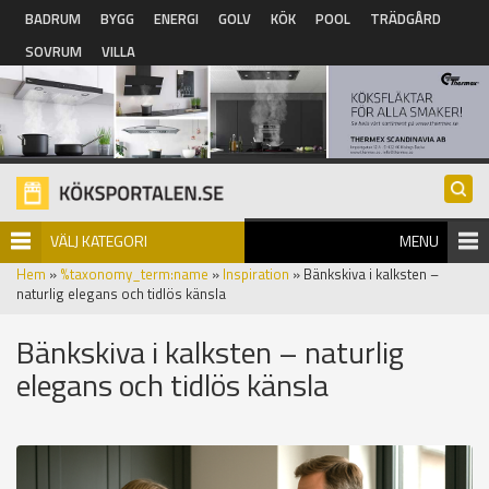
Hoppa till huvudinnehåll
BADRUM
BYGG
ENERGI
GOLV
KÖK
POOL
TRÄDGÅRD
SOVRUM
VILLA
VÄLJ KATEGORI
MENU
Hem
»
%taxonomy_term:name
»
Inspiration
» Bänkskiva i kalksten –
naturlig elegans och tidlös känsla
Bänkskiva i kalksten – naturlig
elegans och tidlös känsla