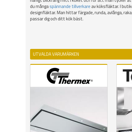
härligt blickfång mitt i köket och för att man tycker at
du många
spännande tillverkare
av köksfläktar. I buti
designfläktar. Man hittar färgade, runda, avlånga, ra
passar dig och ditt kök bäst.
UTVALDA VARUMÄRKEN