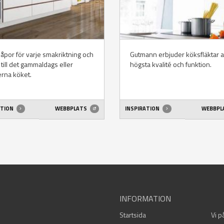
åpor för varje smakriktning och
Gutmann erbjuder köksfläktar 
, till det gammaldags eller
högsta kvalité och funktion.
rna köket.
ATION
WEBBPLATS
INSPIRATION
WEBBPL
INFORMATION
Startsida
Vi p