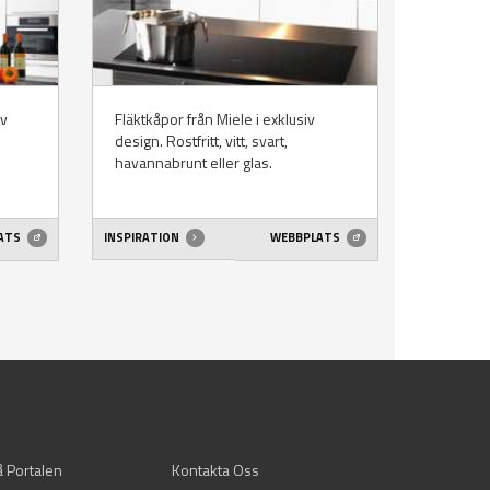
av
Fläktkåpor från Miele i exklusiv
design. Rostfritt, vitt, svart,
havannabrunt eller glas.
ATS
INSPIRATION
WEBBPLATS
å Portalen
Kontakta Oss