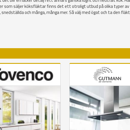
t det blir en läcker detalj i ett annars ganska lugnt och neutralt kök. Hä
ker som säljer köksfläktar finns det ett otroligt utbud på olika typer av
ka, snedställda och många, många mer. Så välj med ögat och ta den fläk