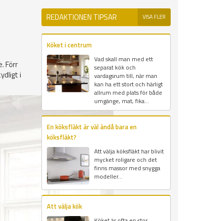
REDAKTIONEN TIPSAR
VISA FLER
Köket i centrum
Vad skall man med ett
. Förr
separat kök och
dligt i
vardagsrum till, när man
kan ha ett stort och härligt
allrum med plats för både
umgänge, mat, fika...
En köksfläkt är väl ändå bara en
köksfläkt?
Att välja köksfläkt har blivit
mycket roligare och det
finns massor med snygga
modeller...
Att välja kök
Köket är ofta en stor