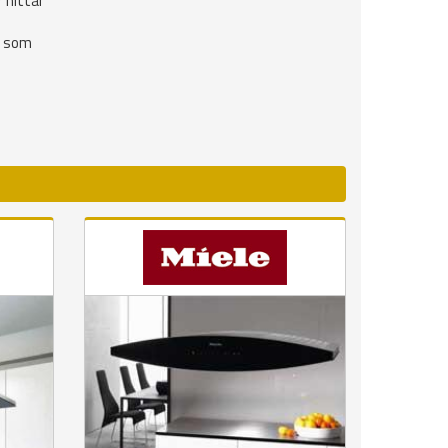
r hittar
t som