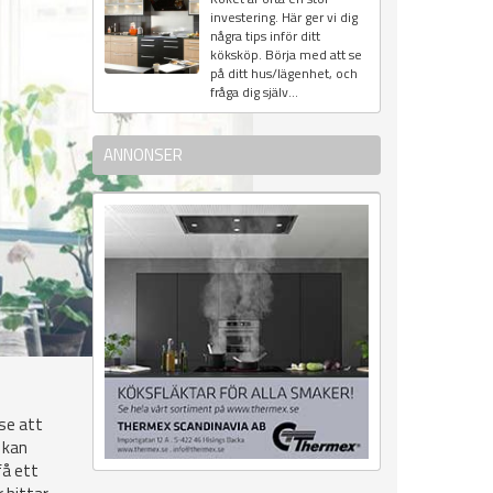
investering. Här ger vi dig
några tips inför ditt
köksköp. Börja med att se
på ditt hus/lägenhet, och
fråga dig själv...
ANNONSER
 se att
n kan
få ett