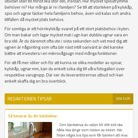
utsidan utan till minst lika stor del, insidan. Hur mycket spisutrymme
behöver ni? Hur många är ni i familjen? Se till att storleken på kylskåp,
spis och ugnar täcker hela familjens behov, även vid kalas och andra
tillfällen då mycket plats behövs.
För somliga är ett hörnkylskåp svaret på ett stort platsbehov i kylen.
Om man bakar och lagar mycket mat i ugn kan dubbla ugnar vara en
bra idé. Är du däremot ofta ute i sista sekunden och vet med dig att
ugnen är någonting som ofta blir näst intill oanvänt är det kanske
bättre att investera i en mikrovågsugn med många funktioner.
För att få mer idéer och för att kunna se olika modeller av spisar,
kylskåp, ugnar mm, kan du enkelt söka dig till våra fotogalleri över
respektive varugrupp. Där ser du leverantörernas utbud och kan
enkelt skaffa dig en bra överblick.
REDAKTIONEN TIPSAR
VISA FLER
Så bevarar du din bänkskiva
Den bänkskiva du väljer till ditt kök ska
hålla lika länge som resten av köket. Här
följer några bra tips som får bänken att leva