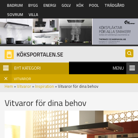
Hoppa till huvudinnehåll
BADRUM
BYGG
ENERGI
GOLV
KÖK
POOL
TRÄDGÅRD
SOVRUM
VILLA
BYT KATEGORI
MENU
VITVAROR
Hem
»
Vitvaror
»
Inspiration
» Vitvaror för dina behov
Vitvaror för dina behov