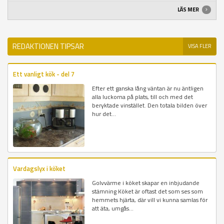
LÄS MER
REDAKTIONEN TIPSAR
VISA FLER
Ett vanligt kök - del 7
Efter ett ganska lång väntan är nu äntligen
alla luckorna på plats, till och med det
beryktade vinstället. Den totala bilden över
hur det...
Vardagslyx i köket
Golvvärme i köket skapar en inbjudande
stämning Köket är oftast det som ses som
hemmets hjärta, där vill vi kunna samlas för
att äta, umgås...