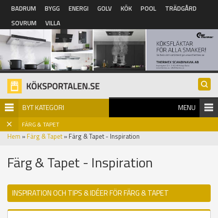
Hoppa till huvudinnehåll
BADRUM
BYGG
ENERGI
GOLV
KÖK
POOL
TRÄDGÅRD
SOVRUM
VILLA
BYT KATEGORI
MENU
FÄRG & TAPET
Hem
»
Färg & Tapet
» Färg & Tapet - Inspiration
Färg & Tapet - Inspiration
INSPIRATION OCH TIPS & IDÉER FÖR FÄRG & TAPET