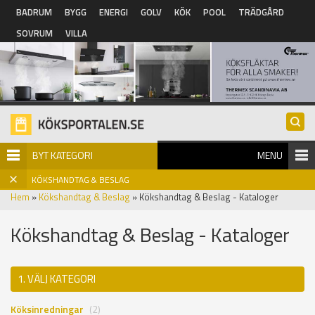
Hoppa till huvudinnehåll
BADRUM
BYGG
ENERGI
GOLV
KÖK
POOL
TRÄDGÅRD
SOVRUM
VILLA
BYT KATEGORI
MENU
KÖKSHANDTAG & BESLAG
Hem
»
Kökshandtag & Beslag
» Kökshandtag & Beslag - Kataloger
Kökshandtag & Beslag - Kataloger
1. VÄLJ KATEGORI
Köksinredningar
(2)