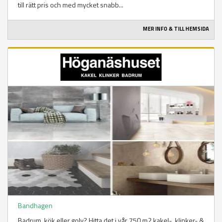
till rätt pris och med mycket snabb...
MER INFO & TILL HEMSIDA
Bandhagen
Badrum, kök eller golv? Hitta det i vår 750 m2 kakel-, klinker- &