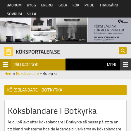
Hoppa till huvudinnehåll
BADRUM
BYGG
ENERGI
GOLV
KÖK
POOL
TRÄDGÅRD
SOVRUM
VILLA
VÄLJ KATEGORI
MENU
Hem
»
Köksblandare
» Botkyrka
KÖKSBLANDARE - BOTKYRKA
Köksblandare i Botkyrka
Är du på jakt efter köksblandare i Botkyrka så passa på att ta en
titt bland nyheterna hos de ledande tillverkarna av köksblandare.