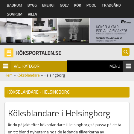
Hoppa till huvudinnehåll
BADRUM
BYGG
ENERGI
GOLV
KÖK
POOL
TRÄDGÅRD
SOVRUM
VILLA
VÄLJ KATEGORI
MENU
Hem
»
Köksblandare
» Helsingborg
KÖKSBLANDARE - HELSINGBORG
Köksblandare i Helsingborg
Är du på jakt efter köksblandare i Helsingborg så passa på att ta
en titt bland nyheterna hos de ledande tillverkarna av