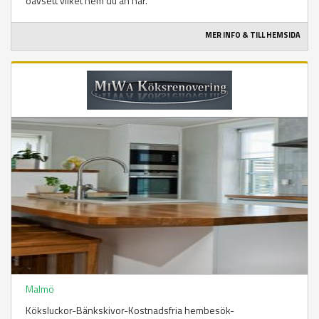
oavsett vilket hem du än har.
MER INFO & TILL HEMSIDA
Malmö
Köksluckor-Bänkskivor-Kostnadsfria hembesök-