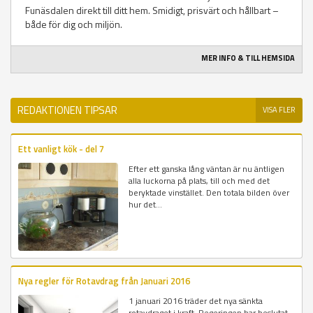
Funäsdalen direkt till ditt hem. Smidigt, prisvärt och hållbart –
både för dig och miljön.
MER INFO & TILL HEMSIDA
REDAKTIONEN TIPSAR
VISA FLER
Ett vanligt kök - del 7
Efter ett ganska lång väntan är nu äntligen
alla luckorna på plats, till och med det
beryktade vinstället. Den totala bilden över
hur det...
Nya regler för Rotavdrag från Januari 2016
1 januari 2016 träder det nya sänkta
rotavdraget i kraft. Regeringen har beslutat