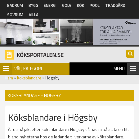
Hoppa till huvudinnehåll
BADRUM
BYGG
ENERGI
GOLV
KÖK
POOL
TRÄDGÅRD
SOVRUM
VILLA
VÄLJ KATEGORI
MENU
Hem
»
Köksblandare
» Högsby
KÖKSBLANDARE - HÖGSBY
Köksblandare i Högsby
Är du på jakt efter köksblandare i Högsby så passa på att ta en titt
bland nyheterna hos de ledande tillverkarna av köksblandare.