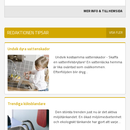
MER INFO & TILL HEMSIDA
REDAKTIONEN TIPSAR
VISA FLER
Undvik dyra vattenskador
Undvik kostsamma vattenskador - Skaffa
en vattenfelsbrytare! En vattenläcka hemma
är lika oväntad som ovälkommen.
Efterföljden blir dryg...
Trendiga köksblandare
Den största trenden just nu är det aktiva
miljötänkandet. En ökad miljömedvetenhet
och ekologiskt tänkande har gjort att varje...