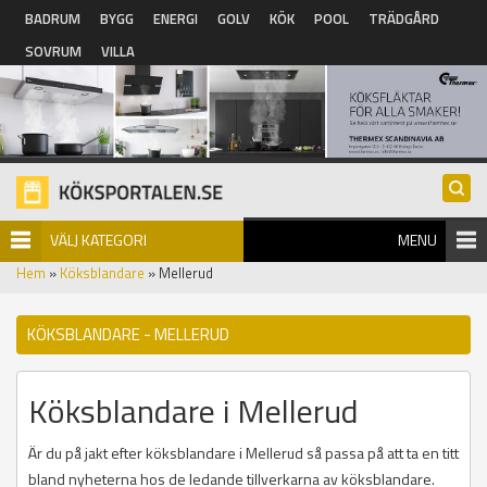
Hoppa till huvudinnehåll
BADRUM
BYGG
ENERGI
GOLV
KÖK
POOL
TRÄDGÅRD
SOVRUM
VILLA
VÄLJ KATEGORI
MENU
Hem
»
Köksblandare
» Mellerud
KÖKSBLANDARE - MELLERUD
Köksblandare i Mellerud
Är du på jakt efter köksblandare i Mellerud så passa på att ta en titt
bland nyheterna hos de ledande tillverkarna av köksblandare.