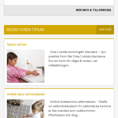
MER INFO & TILL HEMSIDA
REDAKTIONEN TIPSAR
VISA FLER
Spara vatten
Oras Cubista beröringsfri blandare – lyx i
praktisk form När Oras Cubista blandarna
fick sin form för några år sedan, var
målsättningen...
Undvik dyra vattenskador
Undvik kostsamma vattenskador - Skaffa
en vattenfelsbrytare! En vattenläcka hemma
är lika oväntad som ovälkommen.
Efterföljden blir dryg...