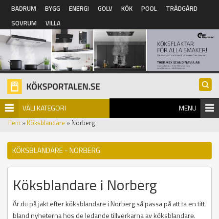
Hoppa till huvudinnehåll
BADRUM
BYGG
ENERGI
GOLV
KÖK
POOL
TRÄDGÅRD
SOVRUM
VILLA
VÄLJ KATEGORI
MENU
Hem
»
Köksblandare
» Norberg
KÖKSBLANDARE - NORBERG
Köksblandare i Norberg
Är du på jakt efter köksblandare i Norberg så passa på att ta en titt
bland nyheterna hos de ledande tillverkarna av köksblandare.