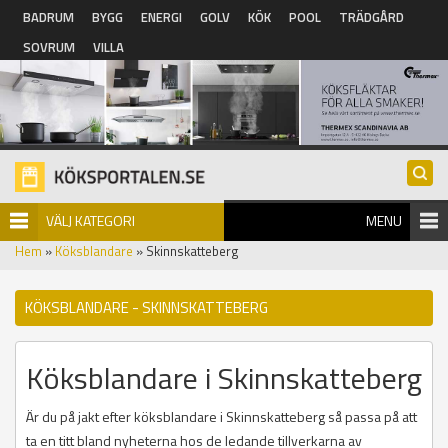
Hoppa till huvudinnehåll
BADRUM
BYGG
ENERGI
GOLV
KÖK
POOL
TRÄDGÅRD
SOVRUM
VILLA
VÄLJ KATEGORI
MENU
Hem
»
Köksblandare
» Skinnskatteberg
KÖKSBLANDARE - SKINNSKATTEBERG
Köksblandare i Skinnskatteberg
Är du på jakt efter köksblandare i Skinnskatteberg så passa på att
ta en titt bland nyheterna hos de ledande tillverkarna av