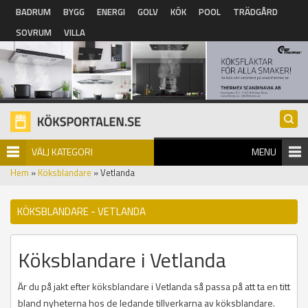
Hoppa till huvudinnehåll
BADRUM
BYGG
ENERGI
GOLV
KÖK
POOL
TRÄDGÅRD
SOVRUM
VILLA
VÄLJ KATEGORI
MENU
Hem
»
Köksblandare
» Vetlanda
KÖKSBLANDARE - VETLANDA
Köksblandare i Vetlanda
Är du på jakt efter köksblandare i Vetlanda så passa på att ta en titt
bland nyheterna hos de ledande tillverkarna av köksblandare.