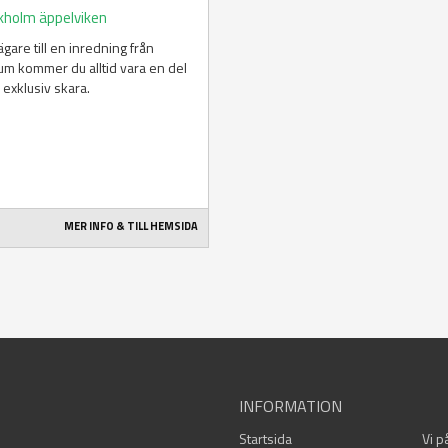
kholm äppelviken
gare till en inredning från
m kommer du alltid vara en del
 exklusiv skara.
MER INFO & TILL HEMSIDA
INFORMATION
Startsida
Vi p