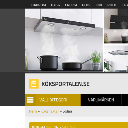
Hoppa till huvudinnehåll
BADRUM
BYGG
ENERGI
GOLV
KÖK
POOL
TR
VÄLJ KATEGORI
VARUMÄRKEN
BILDGALLERI
Hem
»
Köksfläktar
» Solna
KÖKSFLÄKTAR - SOLNA