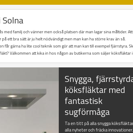
i Solna
ås med familj och vänner men också platsen där man lagar sina måltider. Att
på ett bra sätt är ju helt nödvändigt men man kan ha större krav än så.
får gärna ha lite cool teknik som gör att man kan till exempel fjärrstyra. Sk
läkt? Välkommen att kika in hos någon av butikerna som säljer köksfläktar i
Snygga, fjärrstyrd
köksfläktar med
fantastisk
sugförmåga
Ta en titt på alla snygga köksfläkta
alla nyheter och fräcka innovationer.