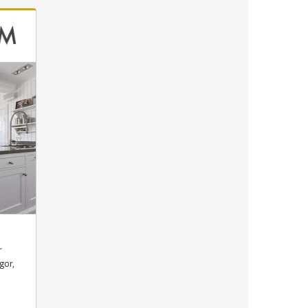
r
gor,