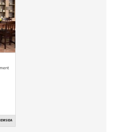
timent
 HEMSIDA