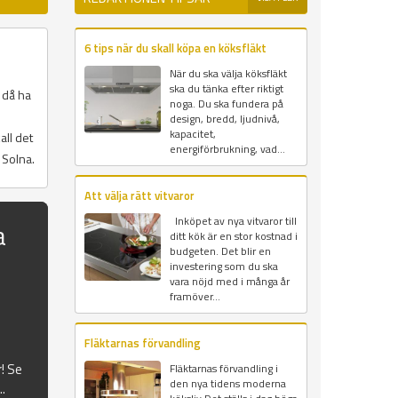
6 tips när du skall köpa en köksfläkt
När du ska välja köksfläkt
ska du tänka efter riktigt
 då ha
noga. Du ska fundera på
design, bredd, ljudnivå,
kapacitet,
all det
energiförbrukning, vad...
 Solna.
Att välja rätt vitvaror
Inköpet av nya vitvaror till
a
ditt kök är en stor kostnad i
budgeten. Det blir en
investering som du ska
vara nöjd med i många år
framöver...
Fläktarnas förvandling
r! Se
Fläktarnas förvandling i
den nya tidens moderna
..