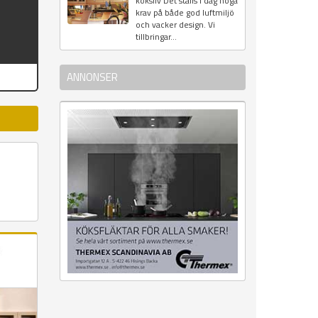
köksliv Det ställs i dag höga
krav på både god luftmiljö
och vacker design. Vi
tillbringar...
ANNONSER