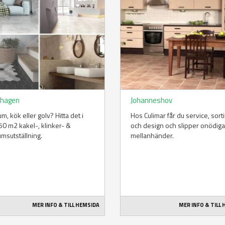
hagen
Johanneshov
m, kök eller golv? Hitta det i
Hos Culimar får du service, sor
50 m2 kakel-, klinker- &
och design och slipper onödiga
msutställning.
mellanhänder.
MER INFO & TILL HEMSIDA
MER INFO & TILL