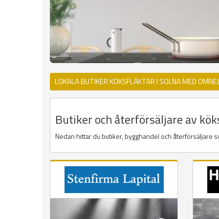
LOKALA BUTIKER KÖKSFLÄKTAR I SOLNA MED OMNE
Butiker och återförsäljare av kök
Nedan hittar du butiker, bygghandel och återförsäljare so