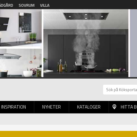
ÄDGÅRD
SOVRUM
VILLA
INSPIRATION
NYHETER
KATALOGER
HITTA 