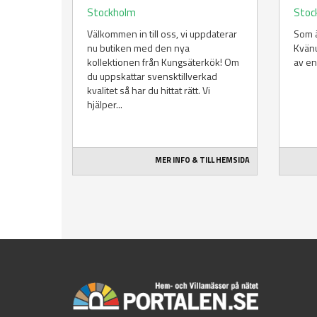
Stockholm
Stoc
Välkommen in till oss, vi uppdaterar
Som ä
nu butiken med den nya
Kvänu
kollektionen från Kungsäterkök! Om
av en
du uppskattar svensktillverkad
kvalitet så har du hittat rätt. Vi
hjälper...
MER INFO & TILL HEMSIDA