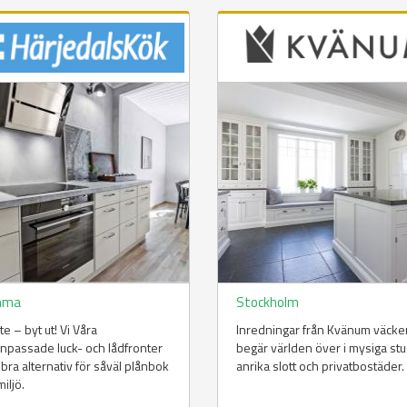
mma
Stockholm
te – byt ut! Vi Våra
Inredningar från Kvänum väcke
npassade luck- och lådfronter
begär världen över i mysiga stu
t bra alternativ för såväl plånbok
anrika slott och privatbostäder.
iljö.