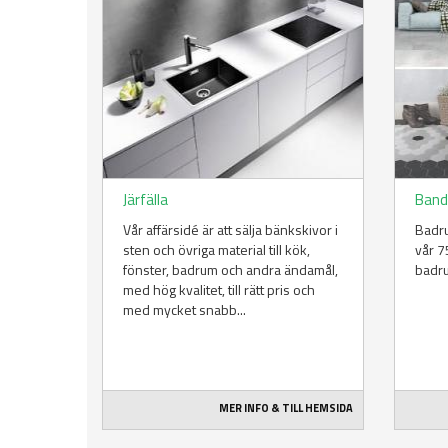
Järfälla
Band
Vår affärsidé är att sälja bänkskivor i
Badru
sten och övriga material till kök,
vår 7
fönster, badrum och andra ändamål,
badru
med hög kvalitet, till rätt pris och
med mycket snabb...
MER INFO & TILL HEMSIDA