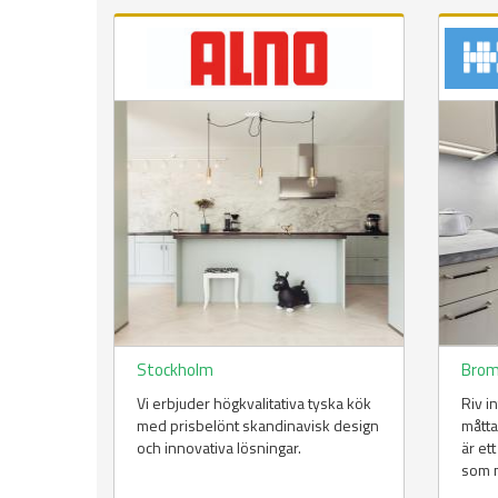
Stockholm
Bro
Vi erbjuder högkvalitativa tyska kök
Riv in
med prisbelönt skandinavisk design
måtta
och innovativa lösningar.
är et
som m