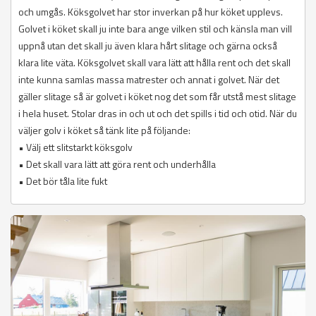
och umgås. Köksgolvet har stor inverkan på hur köket upplevs.
Golvet i köket skall ju inte bara ange vilken stil och känsla man vill
uppnå utan det skall ju även klara hårt slitage och gärna också
klara lite väta. Köksgolvet skall vara lätt att hålla rent och det skall
inte kunna samlas massa matrester och annat i golvet. När det
gäller slitage så är golvet i köket nog det som får utstå mest slitage
i hela huset. Stolar dras in och ut och det spills i tid och otid. När du
väljer golv i köket så tänk lite på följande:
• Välj ett slitstarkt köksgolv
• Det skall vara lätt att göra rent och underhålla
• Det bör tåla lite fukt