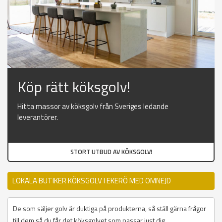
Köp rätt köksgolv!
Hitta massor av köksgolv från Sveriges ledande
leverantörer.
STORT UTBUD AV KÖKSGOLV!
LOKALA BUTIKER KÖKSGOLV I EKERÖ MED OMNEJD
De som säljer golv är duktiga på produkterna, så ställ gärna frågor
till dem så du får det köksgolvet som passar just dig.