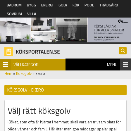
Hoppa till huvudinnehåll
BADRUM
BYGG
ENERGI
GOLV
KÖK
POOL
TRÄDGÅRD
SOVRUM
VILLA
VÄLJ KATEGORI
MENU
Hem
»
Köksgolv
» Ekerö
KÖKSGOLV - EKERÖ
Välj rätt köksgolv
Köket, som ofta är hjärtat i hemmet, skall vara en trivsam plats för
både vänner och familj. Här äter man goa middagar spelar spel