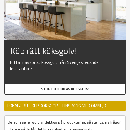
Köp rätt köksgolv!
Hitta massor av köksgolv från Sveriges ledande
leverantörer.
STORT UTBUD AV KÖKSGOLV!
LOKALA BUTIKER KÖKSGOLV I FINSPÅNG MED OMNEJD
De som säljer golv är duktiga på produkterna, så ställ gärna frågor
till dem så du får det köksgolvet som passar just dig.