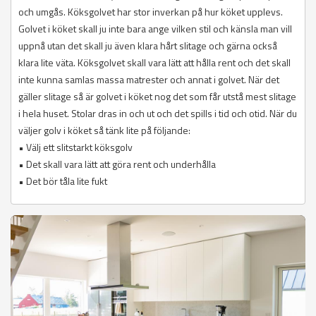
och umgås. Köksgolvet har stor inverkan på hur köket upplevs.
Golvet i köket skall ju inte bara ange vilken stil och känsla man vill
uppnå utan det skall ju även klara hårt slitage och gärna också
klara lite väta. Köksgolvet skall vara lätt att hålla rent och det skall
inte kunna samlas massa matrester och annat i golvet. När det
gäller slitage så är golvet i köket nog det som får utstå mest slitage
i hela huset. Stolar dras in och ut och det spills i tid och otid. När du
väljer golv i köket så tänk lite på följande:
• Välj ett slitstarkt köksgolv
• Det skall vara lätt att göra rent och underhålla
• Det bör tåla lite fukt