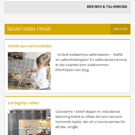
MER INFO & TILL HEMSIDA
REDAKTIONEN TIPSAR
VISA FLER
Undvik dyra vattenskador
Undvik kostsamma vattenskador - Skaffa
en vattenfelsbrytare! En vattenläcka hemma
är lika oväntad som ovälkommen.
Efterföljden blir dryg...
Vardagslyx i köket
Golvvärme i köket skapar en inbjudande
stämning Köket är oftast det som ses som
hemmets hjärta, där vill vi kunna samlas för
att äta, umgås...