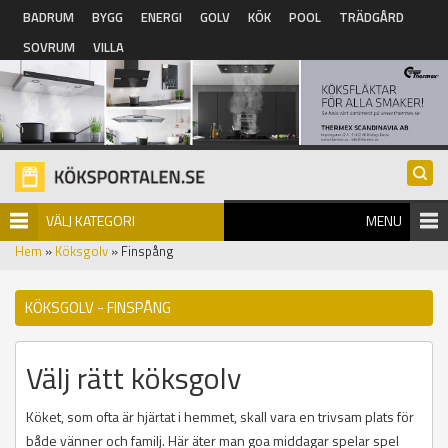
Hoppa till huvudinnehåll
BADRUM
BYGG
ENERGI
GOLV
KÖK
POOL
TRÄDGÅRD
SOVRUM
VILLA
VÄLJ KATEGORI
MENU
Hem
»
Köksgolv
» Finspång
KÖKSGOLV - FINSPÅNG
Välj rätt köksgolv
Köket, som ofta är hjärtat i hemmet, skall vara en trivsam plats för
både vänner och familj. Här äter man goa middagar spelar spel