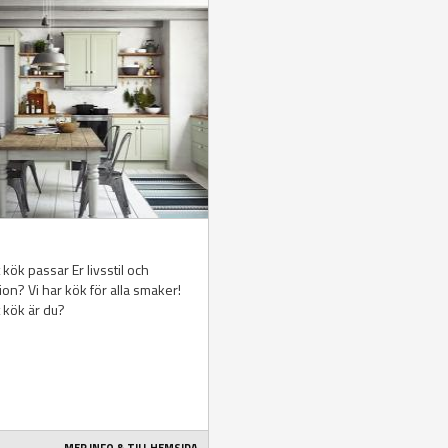
n
t kök passar Er livsstil och
tion? Vi har kök för alla smaker!
t kök är du?