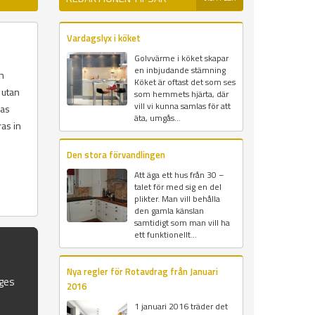
Vardagslyx i köket
Golvvärme i köket skapar
en inbjudande stämning
ch
Köket är oftast det som ses
 utan
som hemmets hjärta, där
vill vi kunna samlas för att
las
äta, umgås...
ras in
Den stora förvandlingen
Att äga ett hus från 30 –
talet för med sig en del
plikter. Man vill behålla
den gamla känslan
samtidigt som man vill ha
ett funktionellt...
Nya regler för Rotavdrag från Januari
iges
2016
1 januari 2016 träder det