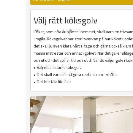
Välj rätt köksgolv
Köket, som ofta är hjärtat i hemmet, skall vara en trivs
umgås. Köksgolvet har stor inverkan på hur köket upplevs.
det skall ju även klara hårt slitage och gärna också klara l
massa matrester och annat i golvet. När det gäller slitage
och ut och det spills i tid och otid. När du väljer golv i kök
• Välj ett slitstarkt köksgolv
• Det skall vara lätt att göra rent och underhålla
• Det bör tåla lite fukt