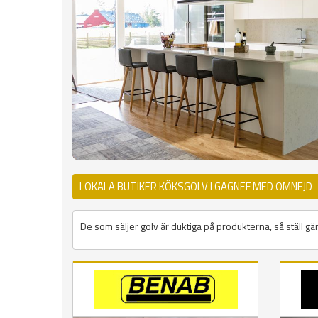
LOKALA BUTIKER KÖKSGOLV I GAGNEF MED OMNEJD
De som säljer golv är duktiga på produkterna, så ställ gär