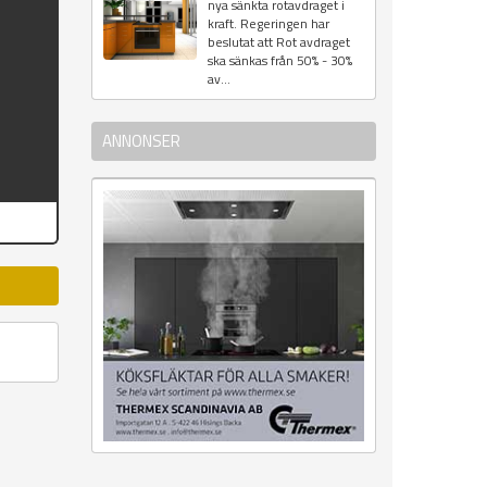
nya sänkta rotavdraget i
kraft. Regeringen har
beslutat att Rot avdraget
ska sänkas från 50% - 30%
av...
ANNONSER