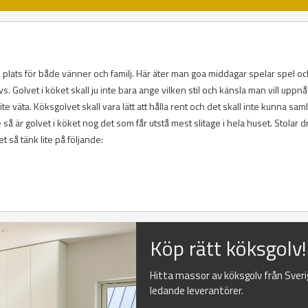
am plats för både vänner och familj. Här äter man goa middagar spelar spel o
 Golvet i köket skall ju inte bara ange vilken stil och känsla man vill uppnå
ite väta. Köksgolvet skall vara lätt att hålla rent och det skall inte kunna sam
 så är golvet i köket nog det som får utstå mest slitage i hela huset. Stolar d
et så tänk lite på följande:
Köp rätt köksgolv!
Hitta massor av köksgolv från Sver
ledande leverantörer.