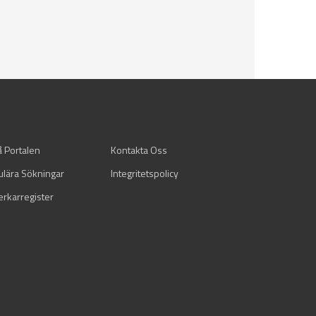
å Portalen
Kontakta Oss
ulära Sökningar
Integritetspolicy
verkarregister