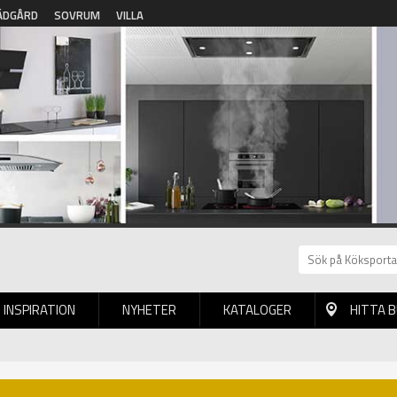
ÄDGÅRD
SOVRUM
VILLA
INSPIRATION
NYHETER
KATALOGER
HITTA 