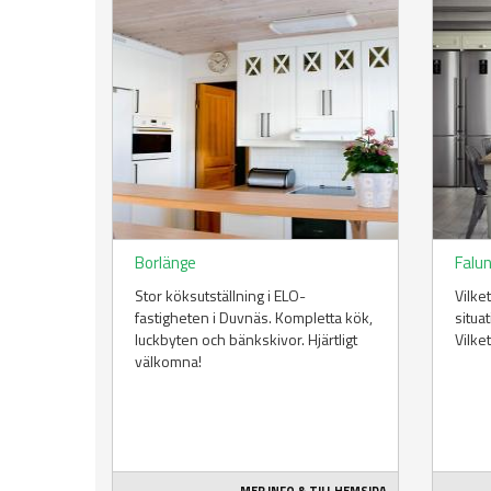
Borlänge
Falu
Stor köksutställning i ELO-
Vilke
fastigheten i Duvnäs. Kompletta kök,
situa
luckbyten och bänkskivor. Hjärtligt
Vilke
välkomna!