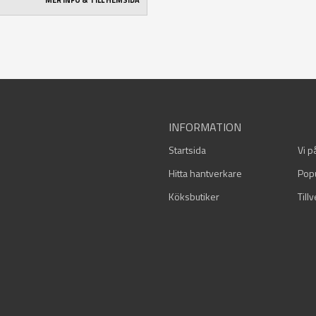
MER INFO & TILL HEMSIDA
INFORMATION
Startsida
Vi p
Hitta hantverkare
Pop
Köksbutiker
Till