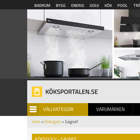
Hoppa till huvudinnehåll
BADRUM
BYGG
ENERGI
GOLV
KÖK
POOL
TR
VÄLJ KATEGORI
VARUMÄRKEN
BILDGALLERI
Hem
»
Köksgolv
» Gagnef
KÖKSGOLV - GAGNEF