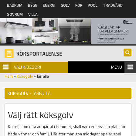
Hoppa till huvudinnehåll
BADRUM
BYGG
ENERGI
GOLV
KÖK
POOL
TRÄDGÅRD
SOVRUM
VILLA
VÄLJ KATEGORI
MENU
Hem
»
Köksgolv
» Järfälla
KÖKSGOLV - JÄRFÄLLA
Välj rätt köksgolv
Köket, som ofta är hjärtat i hemmet, skall vara en trivsam plats för
både vänner och familj. Här äter man goa middagar spelar spel