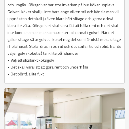
och umgås. Köksgolvet har stor inverkan på hur köket upplevs.
Golvet i köket skall ju inte bara ange vilken stil och känsla man vill
uppnå utan det skall ju även klara hårt slitage och gärna också
klara lite väta. Köksgolvet skall vara lätt att hålla rent och det skall
inte kunna samlas massa matrester och annat i golvet. När det
gäller slitage så är golvet i köket nog det som får utstå mest slitage
i hela huset. Stolar dras in och ut och det spills i tid och otid. När du
väljer golv i köket så tänk lite på följande:
• Välj ett slitstarkt köksgolv
• Det skall vara lätt att göra rent och underhålla
• Det bör tåla lite fukt