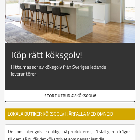
Köp rätt köksgolv!
Hitta massor av köksgolv från Sveriges ledande
leverantörer.
STORT UTBUD AV KÖKSGOLV!
LOKALA BUTIKER KÖKSGOLV I JÄRFÄLLA MED OMNEJD
De som säljer golv är duktiga på produkterna, så ställ gärna frågor
till dem så du får det köksgolvet som passar just dig.