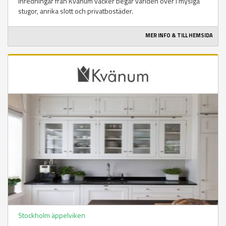
Inredningar från Kvänum väcker begär världen över i mysiga
stugor, anrika slott och privatbostäder.
MER INFO & TILL HEMSIDA
Stockholm äppelviken