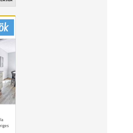
 HEMSIDA
la
riges