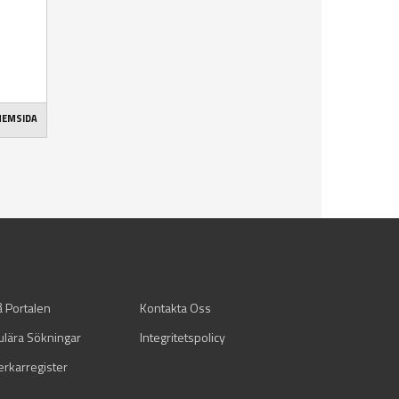
 HEMSIDA
å Portalen
Kontakta Oss
ulära Sökningar
Integritetspolicy
verkarregister