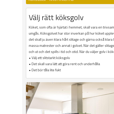
Välj rätt köksgolv
Köket, som ofta är hjärtat i hemmet, skall vara en trivs
umgås. Köksgolvet har stor inverkan på hur köket upplevs.
det skall ju även klara hårt slitage och gärna också klara l
massa matrester och annat i golvet. När det gäller slitage
och ut och det spills i tid och otid. När du väljer golv i kök
• Välj ett slitstarkt köksgolv
• Det skall vara lätt att göra rent och underhålla
• Det bör tåla lite fukt