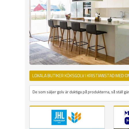
LOKALA BUTIKER KÖKSGOLV I KRISTIANSTAD MED O
De som säljer golv är duktiga på produkterna, så ställ gär