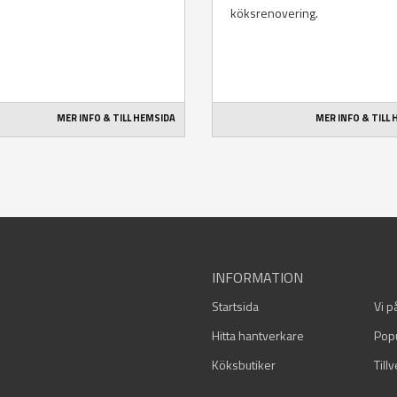
köksrenovering.
MER INFO & TILL HEMSIDA
MER INFO & TILL
INFORMATION
Startsida
Vi p
Hitta hantverkare
Pop
Köksbutiker
Till