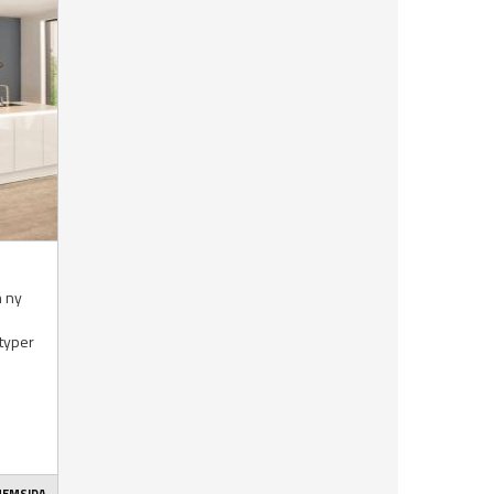
n ny
 typer