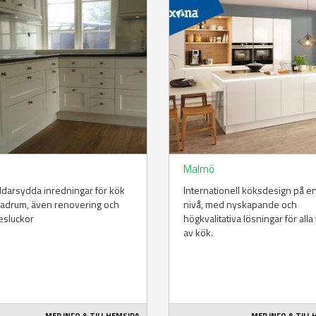
y
Malmö
darsydda inredningar för kök
Internationell köksdesign på e
badrum, även renovering och
nivå, med nyskapande och
esluckor
högkvalitativa lösningar för alla
av kök.