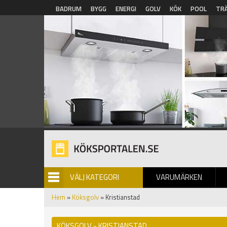
Hoppa till huvudinnehåll
BADRUM
BYGG
ENERGI
GOLV
KÖK
POOL
TR
VÄLJ KATEGORI
VARUMÄRKEN
BILDGALLERI
Hem
»
Köksgolv
» Kristianstad
KÖKSGOLV - KRISTIANSTAD