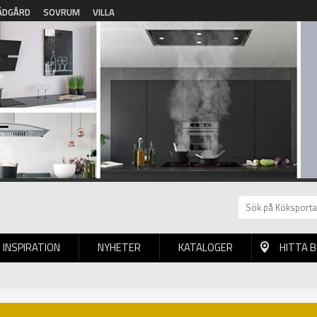
ÄDGÅRD
SOVRUM
VILLA
INSPIRATION
NYHETER
KATALOGER
HITTA 