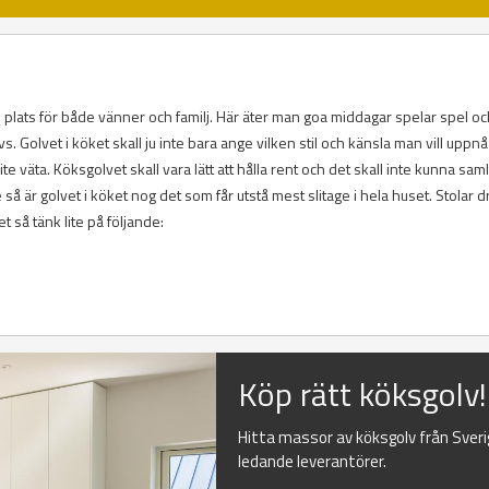
am plats för både vänner och familj. Här äter man goa middagar spelar spel o
 Golvet i köket skall ju inte bara ange vilken stil och känsla man vill uppnå
ite väta. Köksgolvet skall vara lätt att hålla rent och det skall inte kunna sam
 så är golvet i köket nog det som får utstå mest slitage i hela huset. Stolar d
et så tänk lite på följande:
Köp rätt köksgolv!
Hitta massor av köksgolv från Sver
ledande leverantörer.