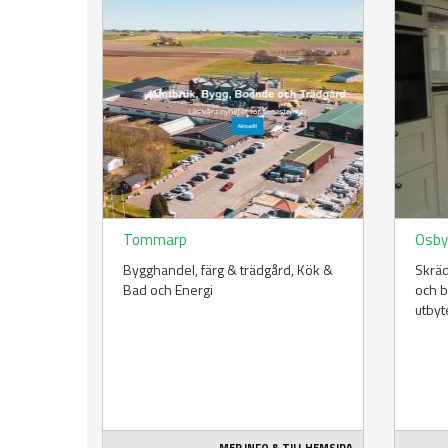
Tommarp
Osb
Bygghandel, färg & trädgård​, Kök &
Skräd
Bad och Energi
och 
utbyt