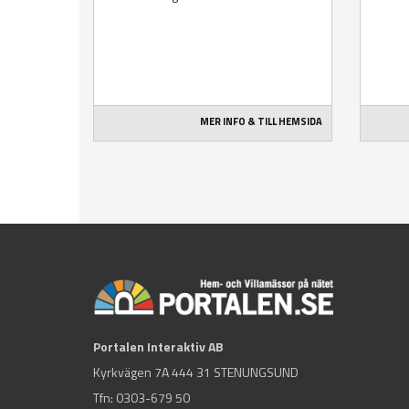
MER INFO & TILL HEMSIDA
Portalen Interaktiv AB
Kyrkvägen 7A 444 31 STENUNGSUND
Tfn:
0303-679 50