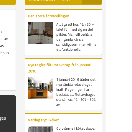
Den stora förvandlingen
Att äga ett hus från 30 –
talet för med sig en del
ch
plikter. Man vill behålla
 utan
den gamla känslan
samtidigt som man vill ha
las
ett funktionellt...
ras in
Nya regler för Rotavdrag från Januari
2016
1 januari 2016 träder det
nya sänkta rotavdraget i
kraft. Regeringen har
beslutat att Rot avdraget
ska sänkas från 50% - 30%
av...
iges
Vardagslyx i köket
Golvvärme i köket skapar