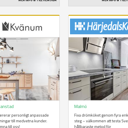
MER INFO & TILL HEMSIDA
MER INFO & TILL
tianstad
Malmö
vererar personligt anpassade
Fixa drömköket genom fyra enk
ningar till medvetna kunder.
steg – välkommen att testa Sve
mna till oss!
hållbaraste metod för