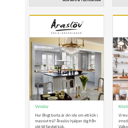
MER INFO & TILL HEMSIDA
Vinslöv
Kris
Hur långt borta är din ide om ett kök i
Vi le
massivt trä? Åraslöv hjälper dig från
inred
idé till färdigt kök.
Välko